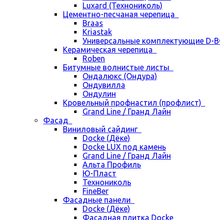
Luxard (Технониколь)
Цементно-песчаная черепица
Braas
Kriastak
Универсальные комплектующие D-
Керамическая черепица
Roben
Битумные волнистые листы
Ондалюкс (Ондура)
Ондувилла
Ондулин
Кровельный профнастил (профлист)
Grand Line / Гранд Лайн
Фасад
Виниловый сайдинг
Docke (Дёке)
Docke LUX под камень
Grand Line / Гранд Лайн
Альта Профиль
Ю-Пласт
Технониколь
FineBer
Фасадные панели
Docke (Дёке)
Фасадная плитка Docke