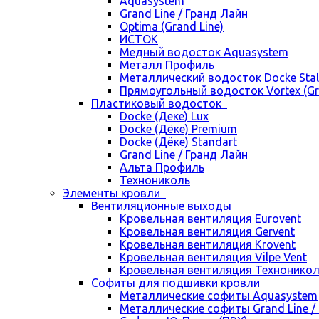
Aquasystem
Grand Line / Гранд Лайн
Optima (Grand Line)
ИСТОК
Медный водосток Aquasystem
Металл Профиль
Металлический водосток Docke Stal
Прямоугольный водосток Vortex (Gra
Пластиковый водосток
Docke (Деке) Lux
Docke (Дёке) Premium
Docke (Дёке) Standart
Grand Line / Гранд Лайн
Альта Профиль
Технониколь
Элементы кровли
Вентиляционные выходы
Кровельная вентиляция Eurovent
Кровельная вентиляция Gervent
Кровельная вентиляция Krovent
Кровельная вентиляция Vilpe Vent
Кровельная вентиляция Технонико
Cофиты для подшивки кровли
Металлические софиты Aquasystem
Металлические софиты Grand Line /