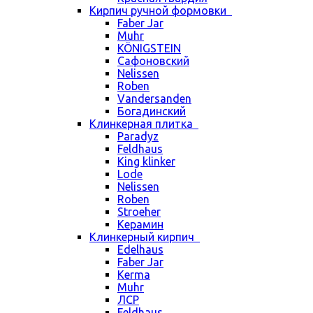
Кирпич ручной формовки
Faber Jar
Muhr
KÖNIGSTEIN
Сафоновский
Nelissen
Roben
Vandersanden
Богадинский
Клинкерная плитка
Paradyz
Feldhaus
King klinker
Lode
Nelissen
Roben
Stroeher
Керамин
Клинкерный кирпич
Edelhaus
Faber Jar
Kerma
Muhr
ЛСР
Feldhaus