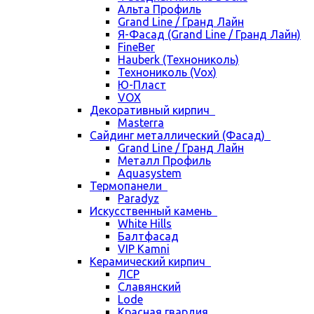
Альта Профиль
Grand Line / Гранд Лайн
Я-Фасад (Grand Line / Гранд Лайн)
FineBer
Hauberk (Технониколь)
Технониколь (Vox)
Ю-Пласт
VOX
Декоративный кирпич
Masterra
Сайдинг металлический (Фасад)
Grand Line / Гранд Лайн
Металл Профиль
Aquasystem
Термопанели
Paradyz
Искусственный камень
White Hills
Балтфасад
VIP Kamni
Керамический кирпич
ЛСР
Славянский
Lode
Красная гвардия