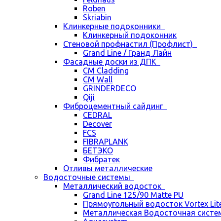
Roben
Skriabin
Клинкерные подоконники
Клинкерный подоконник
Стеновой профнастил (Профлист)
Grand Line / Гранд Лайн
Фасадные доски из ДПК
CM Cladding
CM Wall
GRINDERDECO
Qiji
Фиброцементный сайдинг
CEDRAL
Decover
FCS
FIBRAPLANK
БЕТЭКО
Фибратек
Отливы металлические
Водосточные системы
Металлический водосток
Grand Line 125/90 Matte PU
Прямоугольный водосток Vortex Lite 
Металлическая Водосточная систем