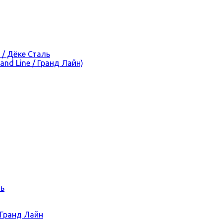
 / Дёке Сталь
nd Line / Гранд Лайн)
ль
 Гранд Лайн