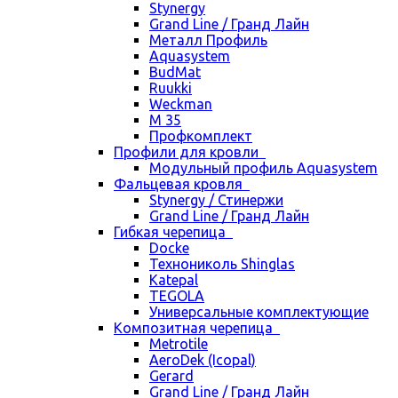
Stynergy
Grand Line / Гранд Лайн
Металл Профиль
Aquasystem
BudMat
Ruukki
Weckman
М 35
Профкомплект
Профили для кровли
Модульный профиль Aquasystem
Фальцевая кровля
Stynergy / Стинержи
Grand Line / Гранд Лайн
Гибкая черепица
Docke
Технониколь Shinglas
Katepal
TEGOLA
Универсальные комплектующие
Композитная черепица
Metrotile
AeroDek (Icopal)
Gerard
Grand Line / Гранд Лайн