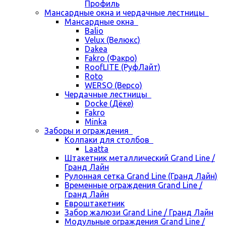
Профиль
Мансардные окна и чердачные лестницы
Мансардные окна
Balio
Velux (Велюкс)
Dakea
Fakro (Факро)
RoofLITE (РуфЛайт)
Roto
WERSO (Версо)
Чердачные лестницы
Docke (Дёке)
Fakro
Minka
Заборы и ограждения
Колпаки для столбов
Laatta
Штакетник металлический Grand Line /
Гранд Лайн
Рулонная сетка Grand Line (Гранд Лайн)
Временные ограждения Grand Line /
Гранд Лайн
Евроштакетник
Забор жалюзи Grand Line / Гранд Лайн
Модульные ограждения Grand Line /