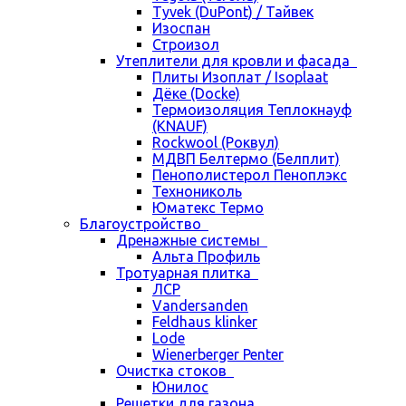
Tyvek (DuPont) / Тайвек
Изоспан
Строизол
Утеплители для кровли и фасада
Плиты Изоплат / Isoplaat
Дёке (Docke)
Термоизоляция Теплокнауф
(KNAUF)
Rockwool (Роквул)
МДВП Белтермо (Белплит)
Пенополистерол Пеноплэкс
Технониколь
Юматекс Термо
Благоустройство
Дренажные системы
Альта Профиль
Тротуарная плитка
ЛСР
Vandersanden
Feldhaus klinker
Lode
Wienerberger Penter
Очистка стоков
Юнилос
Решетки для газона