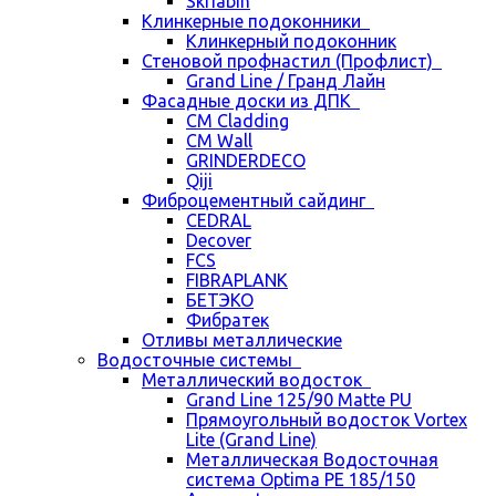
Skriabin
Клинкерные подоконники
Клинкерный подоконник
Стеновой профнастил (Профлист)
Grand Line / Гранд Лайн
Фасадные доски из ДПК
CM Cladding
CM Wall
GRINDERDECO
Qiji
Фиброцементный сайдинг
CEDRAL
Decover
FCS
FIBRAPLANK
БЕТЭКО
Фибратек
Отливы металлические
Водосточные системы
Металлический водосток
Grand Line 125/90 Matte PU
Прямоугольный водосток Vortex
Lite (Grand Line)
Металлическая Водосточная
система Optima PE 185/150