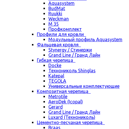
Aquasystem
BudMat
Ruukki
Weckman
М 35
Профкомплект
Профили для кровли
Модульный профиль Aquasystem
Фальцевая кровля
Stynergy / Стинержи
Grand Line / Гранд Лайн
Гибкая черепица
Docke
Технониколь Shinglas
Katepal
TEGOLA
Универсальные комплектующие
Композитная черепица
Metrotile
AeroDek (Icopal)
Gerard
Grand Line / Гранд Лайн
Luxard (Технониколь)
Цементно-песчаная черепица
Braas