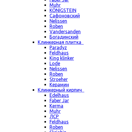
Muhr
KÖNIGSTEIN
Сафоновский
Nelissen
Roben
Vandersanden
Богадинский
Клинкерная плитка
Paradyz
Feldhaus
King klinker
Lode
Nelissen
Roben
Stroeher
Керамин
Клинкерный кирпич
Edelhaus
Faber Jar
Kerma
Muhr
ЛСР
Feldhaus
Roben