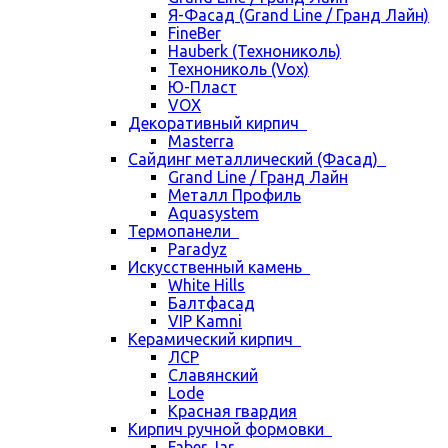
Я-Фасад (Grand Line / Гранд Лайн)
FineBer
Hauberk (Технониколь)
Технониколь (Vox)
Ю-Пласт
VOX
Декоративный кирпич
Masterra
Сайдинг металлический (Фасад)
Grand Line / Гранд Лайн
Металл Профиль
Aquasystem
Термопанели
Paradyz
Искусственный камень
White Hills
Балтфасад
VIP Kamni
Керамический кирпич
ЛСР
Славянский
Lode
Красная гвардия
Кирпич ручной формовки
Faber Jar