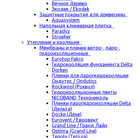
Вечное Дерево
Экодек / Ekodek
Защитные покрытия для древесины
Aquasystem
Напольная клинкерная плитка
Paradyz
Stroeher
Утепление и изоляция
Мембраны и пленки ветро-, паро-,
гидроизоляционные
Eurotop Fakro
Гидроизоляция фундамента Delta
Dorken
Пленки для парогидроизоляции
Ондутис / Ondutiss
Rockwool (Роквул)
Гидроизоляционные ленты
NICOBAND Технониколь
Пленки парогидроизоляции Delta
(Дельта)
Docke (Дёке)
Eurovent / Евровент
Grand Line / Гранд Лайн
Optima (Grand Line)
Tegola (Тегола)