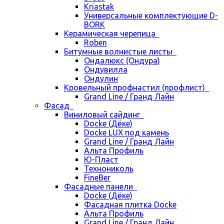
Kriastak
Универсальные комплектующие D-
BORK
Керамическая черепица
Roben
Битумные волнистые листы
Ондалюкс (Ондура)
Ондувилла
Ондулин
Кровельный профнастил (профлист)
Grand Line / Гранд Лайн
Фасад
Виниловый сайдинг
Docke (Дёке)
Docke LUX под камень
Grand Line / Гранд Лайн
Альта Профиль
Ю-Пласт
Технониколь
FineBer
Фасадные панели
Docke (Дёке)
Фасадная плитка Docke
Альта Профиль
Grand Line / Гранд Лайн