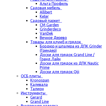
Альта Профиль
Садовая мебель
Allibert
Keter
Садовый паркет
CM Garden
Grinderdeco
VanDek
Вечное Дерево
Товары для клумб и грядок
Бордюр и шпалера из ДПК Grinder
(Гриндер)
Доски для грядок Grand Line /
Гранд Лайн
Доски для грядок из ДПК Nautic
Prime
Доски для грядок Qiji
ОСБ плиты
Kronospan
Калевала
Талион
Инструменты
Gerard
Grand Line
Внутренняя отделка