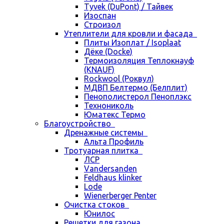
Tyvek (DuPont) / Тайвек
Изоспан
Строизол
Утеплители для кровли и фасада
Плиты Изоплат / Isoplaat
Дёке (Docke)
Термоизоляция Теплокнауф
(KNAUF)
Rockwool (Роквул)
МДВП Белтермо (Белплит)
Пенополистерол Пеноплэкс
Технониколь
Юматекс Термо
Благоустройство
Дренажные системы
Альта Профиль
Тротуарная плитка
ЛСР
Vandersanden
Feldhaus klinker
Lode
Wienerberger Penter
Очистка стоков
Юнилос
Решетки для газона