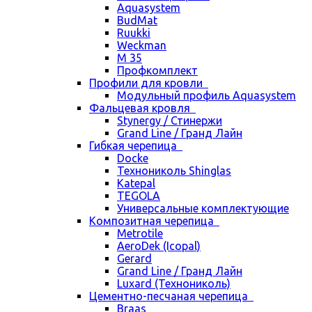
Aquasystem
BudMat
Ruukki
Weckman
М 35
Профкомплект
Профили для кровли
Модульный профиль Aquasystem
Фальцевая кровля
Stynergy / Стинержи
Grand Line / Гранд Лайн
Гибкая черепица
Docke
Технониколь Shinglas
Katepal
TEGOLA
Универсальные комплектующие
Композитная черепица
Metrotile
AeroDek (Icopal)
Gerard
Grand Line / Гранд Лайн
Luxard (Технониколь)
Цементно-песчаная черепица
Braas