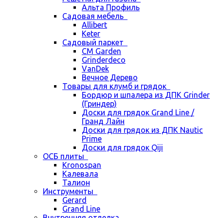
Альта Профиль
Садовая мебель
Allibert
Keter
Садовый паркет
CM Garden
Grinderdeco
VanDek
Вечное Дерево
Товары для клумб и грядок
Бордюр и шпалера из ДПК Grinder
(Гриндер)
Доски для грядок Grand Line /
Гранд Лайн
Доски для грядок из ДПК Nautic
Prime
Доски для грядок Qiji
ОСБ плиты
Kronospan
Калевала
Талион
Инструменты
Gerard
Grand Line
Внутренняя отделка