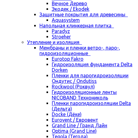
Вечное Дерево
Экодек / Ekodek
Защитные покрытия для древесины
Aquasystem
Напольная клинкерная плитка
Paradyz
Stroeher
Утепление и изоляция
Мембраны и пленки ветро-, паро-,
гидроизоляционные
Eurotop Fakro
Гидроизоляция фундамента Delta
Dorken
Пленки для парогидроизоляции
Ондутис / Ondutiss
Rockwool (Роквул)
Гидроизоляционные ленты
NICOBAND Технониколь
Пленки парогидроизоляции Delta
(Дельта)
Docke (Дёке)
Eurovent / Евровент
Grand Line / Гранд Лайн
Optima (Grand Line)
Tegola (Тегола)