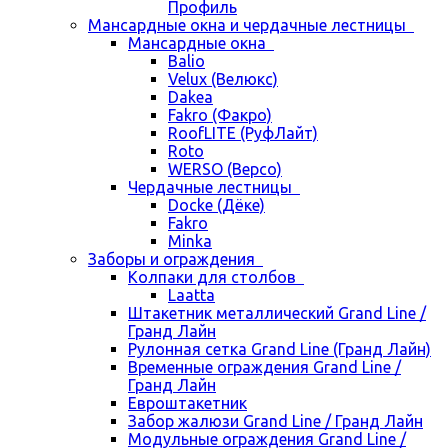
Профиль
Мансардные окна и чердачные лестницы
Мансардные окна
Balio
Velux (Велюкс)
Dakea
Fakro (Факро)
RoofLITE (РуфЛайт)
Roto
WERSO (Версо)
Чердачные лестницы
Docke (Дёке)
Fakro
Minka
Заборы и ограждения
Колпаки для столбов
Laatta
Штакетник металлический Grand Line /
Гранд Лайн
Рулонная сетка Grand Line (Гранд Лайн)
Временные ограждения Grand Line /
Гранд Лайн
Евроштакетник
Забор жалюзи Grand Line / Гранд Лайн
Модульные ограждения Grand Line /