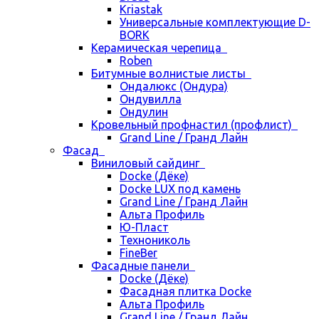
Kriastak
Универсальные комплектующие D-
BORK
Керамическая черепица
Roben
Битумные волнистые листы
Ондалюкс (Ондура)
Ондувилла
Ондулин
Кровельный профнастил (профлист)
Grand Line / Гранд Лайн
Фасад
Виниловый сайдинг
Docke (Дёке)
Docke LUX под камень
Grand Line / Гранд Лайн
Альта Профиль
Ю-Пласт
Технониколь
FineBer
Фасадные панели
Docke (Дёке)
Фасадная плитка Docke
Альта Профиль
Grand Line / Гранд Лайн