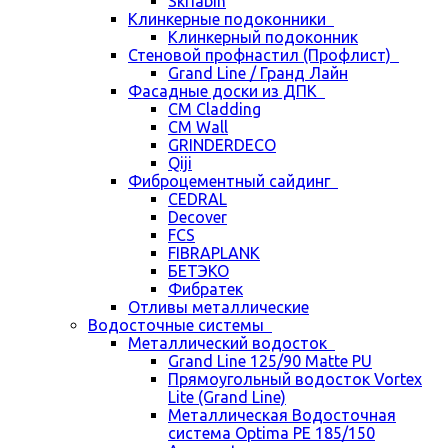
Skriabin
Клинкерные подоконники
Клинкерный подоконник
Стеновой профнастил (Профлист)
Grand Line / Гранд Лайн
Фасадные доски из ДПК
CM Cladding
CM Wall
GRINDERDECO
Qiji
Фиброцементный сайдинг
CEDRAL
Decover
FCS
FIBRAPLANK
БЕТЭКО
Фибратек
Отливы металлические
Водосточные системы
Металлический водосток
Grand Line 125/90 Matte PU
Прямоугольный водосток Vortex
Lite (Grand Line)
Металлическая Водосточная
система Optima PE 185/150