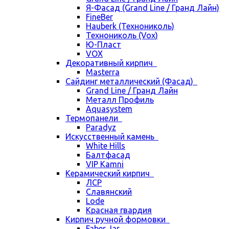
Я-Фасад (Grand Line / Гранд Лайн)
FineBer
Hauberk (Технониколь)
Технониколь (Vox)
Ю-Пласт
VOX
Декоративный кирпич
Masterra
Сайдинг металлический (Фасад)
Grand Line / Гранд Лайн
Металл Профиль
Aquasystem
Термопанели
Paradyz
Искусственный камень
White Hills
Балтфасад
VIP Kamni
Керамический кирпич
ЛСР
Славянский
Lode
Красная гвардия
Кирпич ручной формовки
Faber Jar