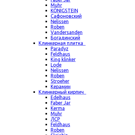
Muhr
KÖNIGSTEIN
Сафоновский
Nelissen
Roben
Vandersanden
Богадинский
Клинкерная плитка
Paradyz
Feldhaus
King klinker
Lode
Nelissen
Roben
Stroeher
Керамин
Клинкерный кирпич
Edelhaus
Faber Jar
Kerma
Muhr
ЛСР
Feldhaus
Roben