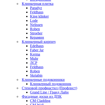
Клинкерная плитка
Paradyz
Feldhaus
King klinker
Lode
Nelissen
Roben
Stroeher
Керамин
Клинкерный кирпич
Edelhaus
Faber Jar
Kerma
Muhr
ЛСР
Feldhaus
Roben
Skriabin
Клинкерные подоконники
Клинкерный подоконник
Стеновой профнастил (Профлист)
Grand Line / Гранд Лайн
Фасадные доски из ДПК
CM Cladding
CM Wall