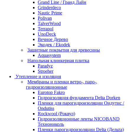
Grand Line / Гранд Лайн
Grinderdeco
Nautic Prime
Polivan
TalverWood
Terrapol
UnoDeck
Вечное Дерево
Экодек / Ekodek
Защитные покрытия для древесины
Aquasystem
Напольная клинкерная плитка
Paradyz
Stroeher
Утепление и изоляция
Мембраны и пленки ветро-, паро-,
гидроизоляционные
Eurotop Fakro
Гидроизоляция фундамента Delta Dorken
Пленки для парогидроизоляции Ондутис /
Ondutiss
Rockwool (Роквул)
Гидроизоляционные ленты NICOBAND
Технониколь
Пленки парогидроизоляции Delta (Дельта)