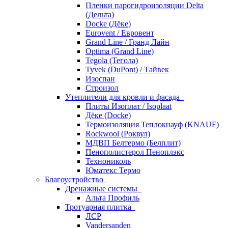
Пленки парогидроизоляции Delta
(Дельта)
Docke (Дёке)
Eurovent / Евровент
Grand Line / Гранд Лайн
Optima (Grand Line)
Tegola (Тегола)
Tyvek (DuPont) / Тайвек
Изоспан
Строизол
Утеплители для кровли и фасада
Плиты Изоплат / Isoplaat
Дёке (Docke)
Термоизоляция Теплокнауф (KNAUF)
Rockwool (Роквул)
МДВП Белтермо (Белплит)
Пенополистерол Пеноплэкс
Технониколь
Юматекс Термо
Благоустройство
Дренажные системы
Альта Профиль
Тротуарная плитка
ЛСР
Vandersanden