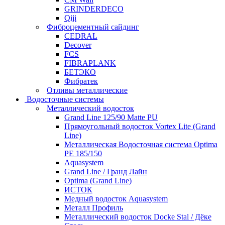
GRINDERDECO
Qiji
Фиброцементный сайдинг
CEDRAL
Decover
FCS
FIBRAPLANK
БЕТЭКО
Фибратек
Отливы металлические
Водосточные системы
Металлический водосток
Grand Line 125/90 Matte PU
Прямоугольный водосток Vortex Lite (Grand
Line)
Металлическая Водосточная система Optima
PE 185/150
Aquasystem
Grand Line / Гранд Лайн
Optima (Grand Line)
ИСТОК
Медный водосток Aquasystem
Металл Профиль
Металлический водосток Docke Stal / Дёке