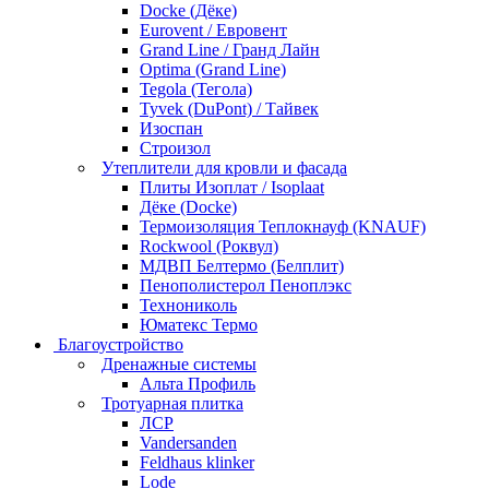
Docke (Дёке)
Eurovent / Евровент
Grand Line / Гранд Лайн
Optima (Grand Line)
Tegola (Тегола)
Tyvek (DuPont) / Тайвек
Изоспан
Строизол
Утеплители для кровли и фасада
Плиты Изоплат / Isoplaat
Дёке (Docke)
Термоизоляция Теплокнауф (KNAUF)
Rockwool (Роквул)
МДВП Белтермо (Белплит)
Пенополистерол Пеноплэкс
Технониколь
Юматекс Термо
Благоустройство
Дренажные системы
Альта Профиль
Тротуарная плитка
ЛСР
Vandersanden
Feldhaus klinker
Lode