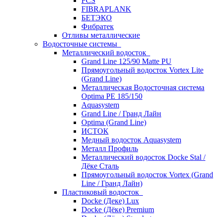
FCS
FIBRAPLANK
БЕТЭКО
Фибратек
Отливы металлические
Водосточные системы
Металлический водосток
Grand Line 125/90 Matte PU
Прямоугольный водосток Vortex Lite
(Grand Line)
Металлическая Водосточная система
Optima PE 185/150
Aquasystem
Grand Line / Гранд Лайн
Optima (Grand Line)
ИСТОК
Медный водосток Aquasystem
Металл Профиль
Металлический водосток Docke Stal /
Дёке Сталь
Прямоугольный водосток Vortex (Grand
Line / Гранд Лайн)
Пластиковый водосток
Docke (Деке) Lux
Docke (Дёке) Premium