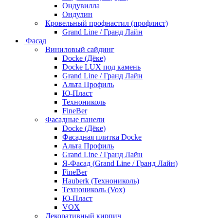
Ондувилла
Ондулин
Кровельный профнастил (профлист)
Grand Line / Гранд Лайн
Фасад
Виниловый сайдинг
Docke (Дёке)
Docke LUX под камень
Grand Line / Гранд Лайн
Альта Профиль
Ю-Пласт
Технониколь
FineBer
Фасадные панели
Docke (Дёке)
Фасадная плитка Docke
Альта Профиль
Grand Line / Гранд Лайн
Я-Фасад (Grand Line / Гранд Лайн)
FineBer
Hauberk (Технониколь)
Технониколь (Vox)
Ю-Пласт
VOX
Декоративный кирпич