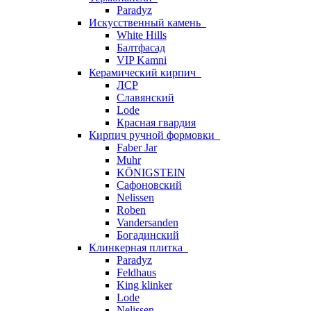
Paradyz
Искусственный камень
White Hills
Балтфасад
VIP Kamni
Керамический кирпич
ЛСР
Славянский
Lode
Красная гвардия
Кирпич ручной формовки
Faber Jar
Muhr
KÖNIGSTEIN
Сафоновский
Nelissen
Roben
Vandersanden
Богадинский
Клинкерная плитка
Paradyz
Feldhaus
King klinker
Lode
Nelissen