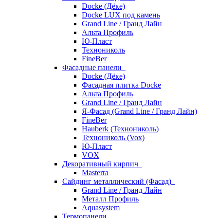
Docke (Дёке)
Docke LUX под камень
Grand Line / Гранд Лайн
Альта Профиль
Ю-Пласт
Технониколь
FineBer
Фасадные панели
Docke (Дёке)
Фасадная плитка Docke
Альта Профиль
Grand Line / Гранд Лайн
Я-Фасад (Grand Line / Гранд Лайн)
FineBer
Hauberk (Технониколь)
Технониколь (Vox)
Ю-Пласт
VOX
Декоративный кирпич
Masterra
Сайдинг металлический (Фасад)
Grand Line / Гранд Лайн
Металл Профиль
Aquasystem
Термопанели