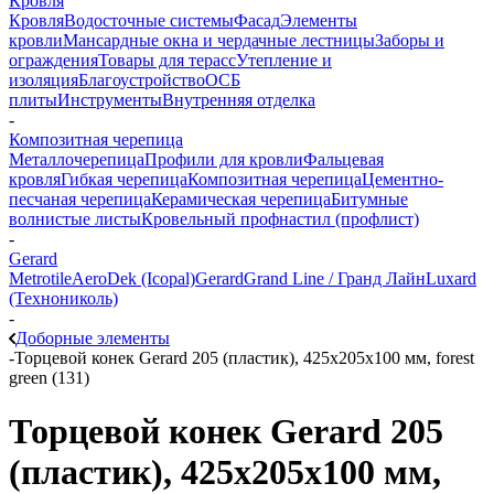
Кровля
Кровля
Водосточные системы
Фасад
Элементы
кровли
Мансардные окна и чердачные лестницы
Заборы и
ограждения
Товары для терасс
Утепление и
изоляция
Благоустройство
ОСБ
плиты
Инструменты
Внутренняя отделка
-
Композитная черепица
Металлочерепица
Профили для кровли
Фальцевая
кровля
Гибкая черепица
Композитная черепица
Цементно-
песчаная черепица
Керамическая черепица
Битумные
волнистые листы
Кровельный профнастил (профлист)
-
Gerard
Metrotile
AeroDek (Icopal)
Gerard
Grand Line / Гранд Лайн
Luxard
(Технониколь)
-
Доборные элементы
-
Торцевой конек Gerard 205 (пластик), 425х205х100 мм, forest
green (131)
Торцевой конек Gerard 205
(пластик), 425х205х100 мм,