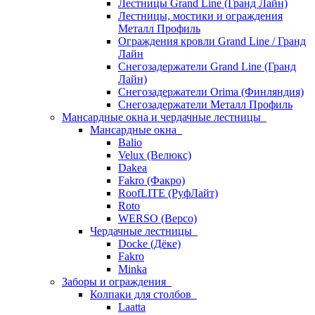
Лестницы Grand Line (Гранд Лайн)
Лестницы, мостики и ограждения
Металл Профиль
Ограждения кровли Grand Line / Гранд
Лайн
Снегозадержатели Grand Line (Гранд
Лайн)
Снегозадержатели Orima (Финляндия)
Снегозадержатели Металл Профиль
Мансардные окна и чердачные лестницы
Мансардные окна
Balio
Velux (Велюкс)
Dakea
Fakro (Факро)
RoofLITE (РуфЛайт)
Roto
WERSO (Версо)
Чердачные лестницы
Docke (Дёке)
Fakro
Minka
Заборы и ограждения
Колпаки для столбов
Laatta