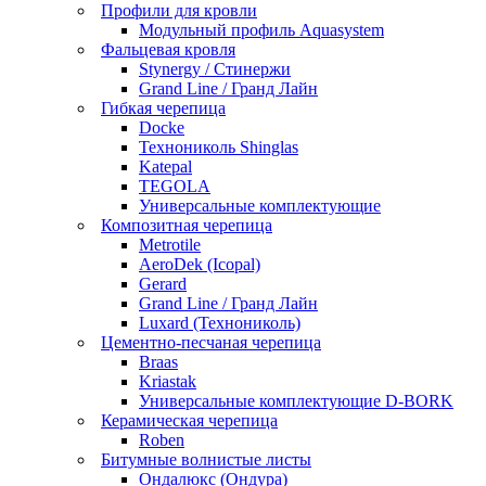
Профили для кровли
Модульный профиль Aquasystem
Фальцевая кровля
Stynergy / Стинержи
Grand Line / Гранд Лайн
Гибкая черепица
Docke
Технониколь Shinglas
Katepal
TEGOLA
Универсальные комплектующие
Композитная черепица
Metrotile
AeroDek (Icopal)
Gerard
Grand Line / Гранд Лайн
Luxard (Технониколь)
Цементно-песчаная черепица
Braas
Kriastak
Универсальные комплектующие D-BORK
Керамическая черепица
Roben
Битумные волнистые листы
Ондалюкс (Ондура)