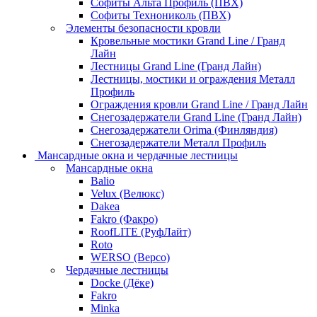
Софиты Альта Профиль (ПВХ)
Софиты Технониколь (ПВХ)
Элементы безопасности кровли
Кровельные мостики Grand Line / Гранд
Лайн
Лестницы Grand Line (Гранд Лайн)
Лестницы, мостики и ограждения Металл
Профиль
Ограждения кровли Grand Line / Гранд Лайн
Снегозадержатели Grand Line (Гранд Лайн)
Снегозадержатели Orima (Финляндия)
Снегозадержатели Металл Профиль
Мансардные окна и чердачные лестницы
Мансардные окна
Balio
Velux (Велюкс)
Dakea
Fakro (Факро)
RoofLITE (РуфЛайт)
Roto
WERSO (Версо)
Чердачные лестницы
Docke (Дёке)
Fakro
Minka