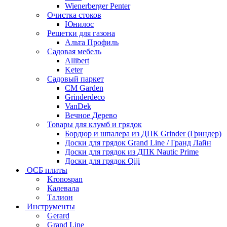
Wienerberger Penter
Очистка стоков
Юнилос
Решетки для газона
Альта Профиль
Садовая мебель
Allibert
Keter
Садовый паркет
CM Garden
Grinderdeco
VanDek
Вечное Дерево
Товары для клумб и грядок
Бордюр и шпалера из ДПК Grinder (Гриндер)
Доски для грядок Grand Line / Гранд Лайн
Доски для грядок из ДПК Nautic Prime
Доски для грядок Qiji
ОСБ плиты
Kronospan
Калевала
Талион
Инструменты
Gerard
Grand Line