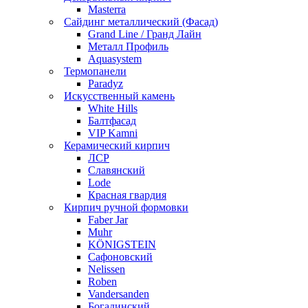
Masterra
Сайдинг металлический (Фасад)
Grand Line / Гранд Лайн
Металл Профиль
Aquasystem
Термопанели
Paradyz
Искусственный камень
White Hills
Балтфасад
VIP Kamni
Керамический кирпич
ЛСР
Славянский
Lode
Красная гвардия
Кирпич ручной формовки
Faber Jar
Muhr
KÖNIGSTEIN
Сафоновский
Nelissen
Roben
Vandersanden
Богадинский