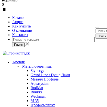
Корзина
0
0
Каталог
Акции
Как купить
О компании
Контакты
Кровля
Металлочерепица
Stynergy
Grand Line / Гранд Лайн
Металл Профиль
Aquasystem
BudMat
Ruukki
Weckman
М 35
Профкомплект