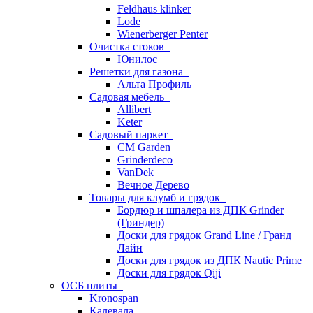
Feldhaus klinker
Lode
Wienerberger Penter
Очистка стоков
Юнилос
Решетки для газона
Альта Профиль
Садовая мебель
Allibert
Keter
Садовый паркет
CM Garden
Grinderdeco
VanDek
Вечное Дерево
Товары для клумб и грядок
Бордюр и шпалера из ДПК Grinder
(Гриндер)
Доски для грядок Grand Line / Гранд
Лайн
Доски для грядок из ДПК Nautic Prime
Доски для грядок Qiji
ОСБ плиты
Kronospan
Калевала