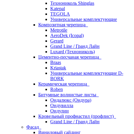
Технониколь Shinglas
Katepal
TEGOLA
Универсальные комплектующие
Композитная черепица
Metrotile
AeroDek (Icopal)
Gerard
Grand Line / Гранд Лайн
Luxard (Технониколь)
Цементно-песчаная черепица
Braas
Kriastak
Универсальные комплектующие D-
BORK
Керамическая черепица
Roben
Битумные волнистые листы
Ондалюкс (Ондура)
Ондувилла
Ондулин
Кровельный профнастил (профлист)
Grand Line / Гранд Лайн
Фасад
Виниловый сайдинг