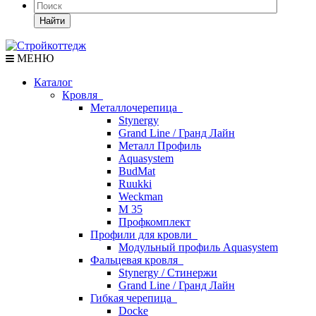
Найти
МЕНЮ
Каталог
Кровля
Металлочерепица
Stynergy
Grand Line / Гранд Лайн
Металл Профиль
Aquasystem
BudMat
Ruukki
Weckman
М 35
Профкомплект
Профили для кровли
Модульный профиль Aquasystem
Фальцевая кровля
Stynergy / Стинержи
Grand Line / Гранд Лайн
Гибкая черепица
Docke