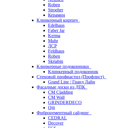
Roben
Stroeher
Керамин
Клинкерный кирпич
Edelhaus
Faber Jar
Kerma
Muhr
ЛСР
Feldhaus
Roben
Skriabin
Клинкерные подоконники
Клинкерный подоконник
Стеновой профнастил (Профлист)
Grand Line / Гранд Лайн
Фасадные доски из ДПК
CM Cladding
CM Wall
GRINDERDECO
Qiji
Фиброцементный сайдинг
CEDRAL
Decover