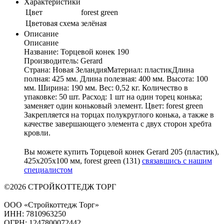
Характеристики
Цвет
forest green
Цветовая схема
зелёная
Описание
Описание
Название: Торцевой конек 190
Производитель: Gerard
Страна: Новая ЗеландияМатериал: пластикДлина
полная: 425 мм. Длина полезная: 400 мм. Высота: 100
мм. Ширина: 190 мм. Вес: 0,52 кг. Количество в
упаковке: 50 шт. Расход: 1 шт на один торец конька;
заменяет один коньковый элемент. Цвет: forest green
Закрепляется на торцах полукруглого конька, а также в
качестве завершающего элемента с двух сторон хребта
кровли.
Вы можете купить Торцевой конек Gerard 205 (пластик),
425х205х100 мм, forest green (131)
связавшись с нашим
специалистом
©2026 СТРОЙКОТТЕДЖ ТОРГ
ООО «Стройкоттедж Торг»
ИНН: 7810963250
ОГРН: 1247800072442