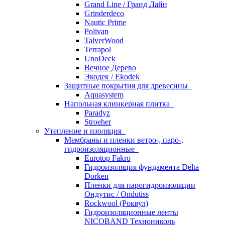
Grand Line / Гранд Лайн
Grinderdeco
Nautic Prime
Polivan
TalverWood
Terrapol
UnoDeck
Вечное Дерево
Экодек / Ekodek
Защитные покрытия для древесины
Aquasystem
Напольная клинкерная плитка
Paradyz
Stroeher
Утепление и изоляция
Мембраны и пленки ветро-, паро-,
гидроизоляционные
Eurotop Fakro
Гидроизоляция фундамента Delta
Dorken
Пленки для парогидроизоляции
Ондутис / Ondutiss
Rockwool (Роквул)
Гидроизоляционные ленты
NICOBAND Технониколь