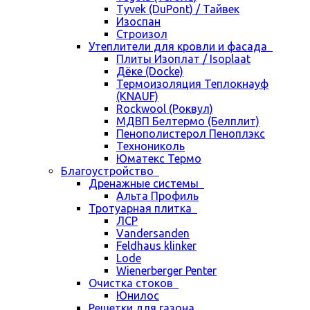
Tyvek (DuPont) / Тайвек
Изоспан
Строизол
Утеплители для кровли и фасада
Плиты Изоплат / Isoplaat
Дёке (Docke)
Термоизоляция Теплокнауф
(KNAUF)
Rockwool (Роквул)
МДВП Белтермо (Белплит)
Пенополистерол Пеноплэкс
Технониколь
Юматекс Термо
Благоустройство
Дренажные системы
Альта Профиль
Тротуарная плитка
ЛСР
Vandersanden
Feldhaus klinker
Lode
Wienerberger Penter
Очистка стоков
Юнилос
Решетки для газона