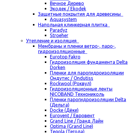
Вечное Дерево
Экодек / Ekodek
Защитные покрытия для древесины
Aquasystem
Напольная клинкерная плитка
Paradyz
Stroeher
Утепление и изоляция
Мембраны и пленки ветро-, паро-,
гидроизоляционные
Eurotop Fakro
Гидроизоляция фундамента Delta
Dorken
Пленки для парогидроизоляции
Ондутис / Ondutiss
Rockwool (Роквул)
Гидроизоляционные ленты
NICOBAND Технониколь
Пленки парогидроизоляции Delta
(Дельта)
Docke (Дёке)
Eurovent / Евровент
Grand Line / Гранд Лайн
Optima (Grand Line)
Tegola (Тегола)