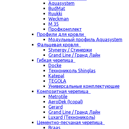
Aquasystem
BudMat
Ruukki
Weckman
М 35
Профкомплект
Профили для кровли
Модульный профиль Aquasystem
Фальцевая кровля
Stynergy / Стинержи
Grand Line / Гранд Лайн
Гибкая черепица
Docke
Технониколь Shinglas
Katepal
TEGOLA
Универсальные комплектующие
Композитная черепица
Metrotile
AeroDek (Icopal)
Gerard
Grand Line / Гранд Лайн
Luxard (Технониколь)
Цементно-песчаная черепица
Braas