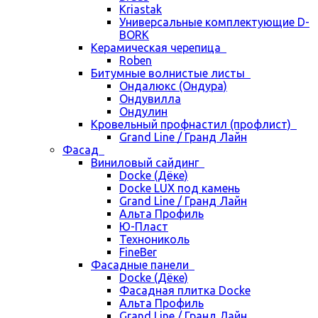
Kriastak
Универсальные комплектующие D-
BORK
Керамическая черепица
Roben
Битумные волнистые листы
Ондалюкс (Ондура)
Ондувилла
Ондулин
Кровельный профнастил (профлист)
Grand Line / Гранд Лайн
Фасад
Виниловый сайдинг
Docke (Дёке)
Docke LUX под камень
Grand Line / Гранд Лайн
Альта Профиль
Ю-Пласт
Технониколь
FineBer
Фасадные панели
Docke (Дёке)
Фасадная плитка Docke
Альта Профиль
Grand Line / Гранд Лайн