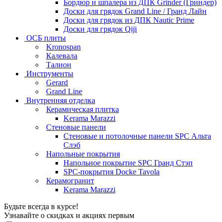
Бордюр и шпалера из ДПК Grinder (Гриндер)
Доски для грядок Grand Line / Гранд Лайн
Доски для грядок из ДПК Nautic Prime
Доски для грядок Qiji
ОСБ плиты
Kronospan
Калевала
Талион
Инструменты
Gerard
Grand Line
Внутренняя отделка
Керамическая плитка
Kerama Marazzi
Стеновые панели
Стеновые и потолочные панели SPC Альта
Слэб
Напольные покрытия
Напольное покрытие SPC Гранд Стэп
SPC-покрытия Docke Tavola
Керамогранит
Kerama Marazzi
Будьте всегда в курсе!
Узнавайте о скидках и акциях первым