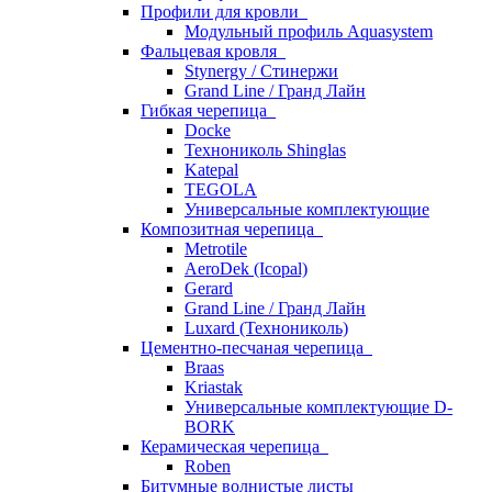
Профили для кровли
Модульный профиль Aquasystem
Фальцевая кровля
Stynergy / Стинержи
Grand Line / Гранд Лайн
Гибкая черепица
Docke
Технониколь Shinglas
Katepal
TEGOLA
Универсальные комплектующие
Композитная черепица
Metrotile
AeroDek (Icopal)
Gerard
Grand Line / Гранд Лайн
Luxard (Технониколь)
Цементно-песчаная черепица
Braas
Kriastak
Универсальные комплектующие D-
BORK
Керамическая черепица
Roben
Битумные волнистые листы