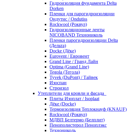
Гидроизоляция фундамента Delta
Dorken
Пленки для парогидроизоляции
Ондутис / Ondutiss
Rockwool (Роквул)
Гидроизоляционные ленты
NICOBAND Технониколь
Пленки парогидроизоляции Delta
(Дельта)
Docke (Дёке)
Eurovent / Евровент
Grand Line / Гранд Лайн
Optima (Grand Line)
Tegola (Тегола)
Tyvek (DuPont) / Тайвек
Изоспан
Строизол
Утеплители для кровли и фасада
Плиты Изоплат / Isoplaat
Дёке (Docke)
Термоизоляция Теплокнауф (KNAUF)
Rockwool (Роквул)
МДВП Белтермо (Белплит)
Пенополистерол Пеноплэкс
Технониколь