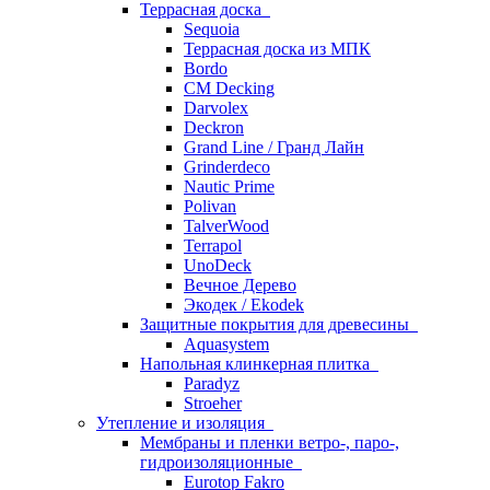
Террасная доска
Sequoia
Террасная доска из МПК
Bordo
CM Decking
Darvolex
Deckron
Grand Line / Гранд Лайн
Grinderdeco
Nautic Prime
Polivan
TalverWood
Terrapol
UnoDeck
Вечное Дерево
Экодек / Ekodek
Защитные покрытия для древесины
Aquasystem
Напольная клинкерная плитка
Paradyz
Stroeher
Утепление и изоляция
Мембраны и пленки ветро-, паро-,
гидроизоляционные
Eurotop Fakro