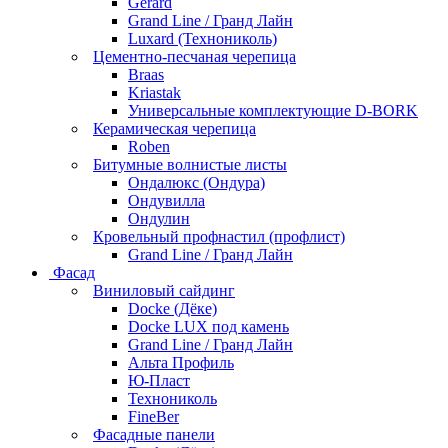
Gerard
Grand Line / Гранд Лайн
Luxard (Технониколь)
Цементно-песчаная черепица
Braas
Kriastak
Универсальные комплектующие D-BORK
Керамическая черепица
Roben
Битумные волнистые листы
Ондалюкс (Ондура)
Ондувилла
Ондулин
Кровельный профнастил (профлист)
Grand Line / Гранд Лайн
Фасад
Виниловый сайдинг
Docke (Дёке)
Docke LUX под камень
Grand Line / Гранд Лайн
Альта Профиль
Ю-Пласт
Технониколь
FineBer
Фасадные панели