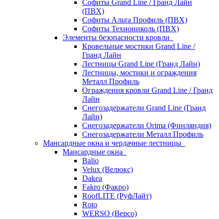
Софиты Grand Line / Гранд Лайн
(ПВХ)
Софиты Альта Профиль (ПВХ)
Софиты Технониколь (ПВХ)
Элементы безопасности кровли
Кровельные мостики Grand Line /
Гранд Лайн
Лестницы Grand Line (Гранд Лайн)
Лестницы, мостики и ограждения
Металл Профиль
Ограждения кровли Grand Line / Гранд
Лайн
Снегозадержатели Grand Line (Гранд
Лайн)
Снегозадержатели Orima (Финляндия)
Снегозадержатели Металл Профиль
Мансардные окна и чердачные лестницы
Мансардные окна
Balio
Velux (Велюкс)
Dakea
Fakro (Факро)
RoofLITE (РуфЛайт)
Roto
WERSO (Версо)