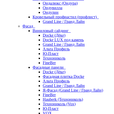
Ондалюкс (Ондура)
Ондувилла
Ондулин
Кровельный профнастил (профлист)
Grand Line / Гранд Лайн
Фасад
Виниловый сайдинг
Docke (Дёке)
Docke LUX под камень
Grand Line / Гранд Лайн
Альта Профиль
Ю-Пласт
Технониколь
FineBer
Фасадные панели
Docke (Дёке)
Фасадная плитка Docke
Альта Профиль
Grand Line / Гранд Лайн
Я-Фасад (Grand Line / Гранд Лайн)
FineBer
Hauberk (Технониколь)
Технониколь (Vox)
Ю-Пласт
VOX