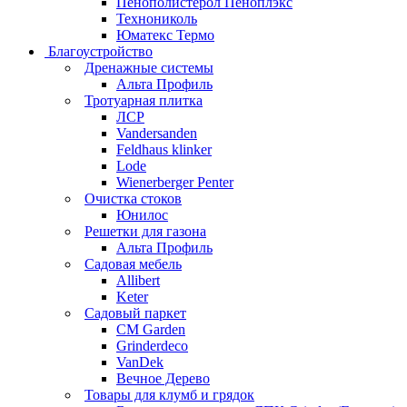
Пенополистерол Пеноплэкс
Технониколь
Юматекс Термо
Благоустройство
Дренажные системы
Альта Профиль
Тротуарная плитка
ЛСР
Vandersanden
Feldhaus klinker
Lode
Wienerberger Penter
Очистка стоков
Юнилос
Решетки для газона
Альта Профиль
Садовая мебель
Allibert
Keter
Садовый паркет
CM Garden
Grinderdeco
VanDek
Вечное Дерево
Товары для клумб и грядок