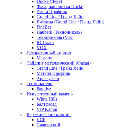
Docke (Дёке)
Фасадная плитка Docke
Альта Профиль
Grand Line / Гранд Лайн
Я-Фасад (Grand Line / Гранд Лайн)
FineBer
Hauberk (Технониколь)
Технониколь (Vox)
Ю-Пласт
VOX
Декоративный кирпич
Masterra
Сайдинг металлический (Фасад)
Grand Line / Гранд Лайн
Металл Профиль
Aquasystem
Термопанели
Paradyz
Искусственный камень
White Hills
Балтфасад
VIP Kamni
Керамический кирпич
ЛСР
Славянский