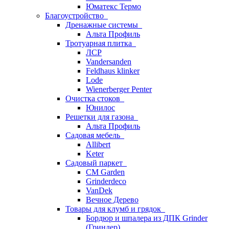
Юматекс Термо
Благоустройство
Дренажные системы
Альта Профиль
Тротуарная плитка
ЛСР
Vandersanden
Feldhaus klinker
Lode
Wienerberger Penter
Очистка стоков
Юнилос
Решетки для газона
Альта Профиль
Садовая мебель
Allibert
Keter
Садовый паркет
CM Garden
Grinderdeco
VanDek
Вечное Дерево
Товары для клумб и грядок
Бордюр и шпалера из ДПК Grinder
(Гриндер)