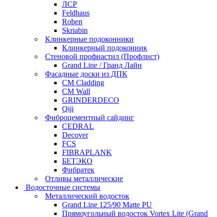
ЛСР
Feldhaus
Roben
Skriabin
Клинкерные подоконники
Клинкерный подоконник
Стеновой профнастил (Профлист)
Grand Line / Гранд Лайн
Фасадные доски из ДПК
CM Cladding
CM Wall
GRINDERDECO
Qiji
Фиброцементный сайдинг
CEDRAL
Decover
FCS
FIBRAPLANK
БЕТЭКО
Фибратек
Отливы металлические
Водосточные системы
Металлический водосток
Grand Line 125/90 Matte PU
Прямоугольный водосток Vortex Lite (Grand