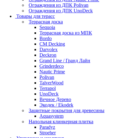
Ограждения из ДПК Polivan
Ограждения из ДПК UnoDeck
Товары для терасс
Террасная доска
Sequoia
Террасная доска из МПК
Bordo
CM Decking
Darvolex
Deckron
Grand Line / Гранд Лайн
Grinderdeco
Nautic Prime
Polivan
TalverWood
Terrapol
UnoDeck
Вечное Дерево
Экодек / Ekodek
Защитные покрытия для древесины
Aquasystem
Напольная клинкерная плитка
Paradyz
Stroeher