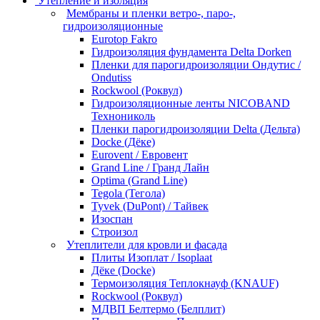
Утепление и изоляция
Мембраны и пленки ветро-, паро-,
гидроизоляционные
Eurotop Fakro
Гидроизоляция фундамента Delta Dorken
Пленки для парогидроизоляции Ондутис /
Ondutiss
Rockwool (Роквул)
Гидроизоляционные ленты NICOBAND
Технониколь
Пленки парогидроизоляции Delta (Дельта)
Docke (Дёке)
Eurovent / Евровент
Grand Line / Гранд Лайн
Optima (Grand Line)
Tegola (Тегола)
Tyvek (DuPont) / Тайвек
Изоспан
Строизол
Утеплители для кровли и фасада
Плиты Изоплат / Isoplaat
Дёке (Docke)
Термоизоляция Теплокнауф (KNAUF)
Rockwool (Роквул)
МДВП Белтермо (Белплит)