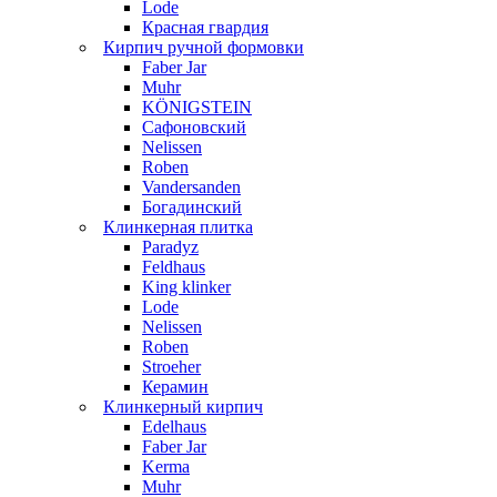
Lode
Красная гвардия
Кирпич ручной формовки
Faber Jar
Muhr
KÖNIGSTEIN
Сафоновский
Nelissen
Roben
Vandersanden
Богадинский
Клинкерная плитка
Paradyz
Feldhaus
King klinker
Lode
Nelissen
Roben
Stroeher
Керамин
Клинкерный кирпич
Edelhaus
Faber Jar
Kerma
Muhr