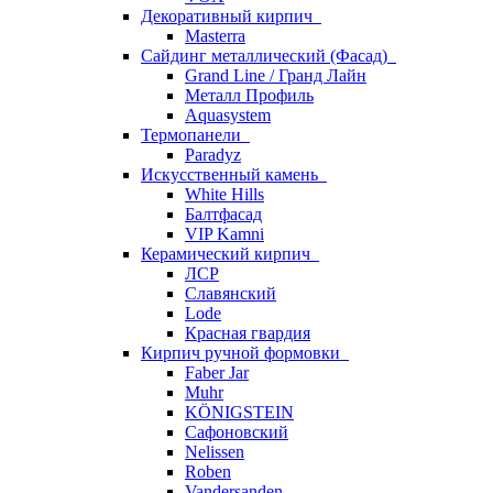
Декоративный кирпич
Masterra
Сайдинг металлический (Фасад)
Grand Line / Гранд Лайн
Металл Профиль
Aquasystem
Термопанели
Paradyz
Искусственный камень
White Hills
Балтфасад
VIP Kamni
Керамический кирпич
ЛСР
Славянский
Lode
Красная гвардия
Кирпич ручной формовки
Faber Jar
Muhr
KÖNIGSTEIN
Сафоновский
Nelissen
Roben
Vandersanden