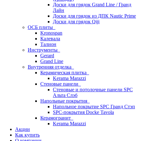
Доски для грядок Grand Line / Гранд
Лайн
Доски для грядок из ДПК Nautic Prime
Доски для грядок Qiji
ОСБ плиты
Kronospan
Калевала
Талион
Инструменты
Gerard
Grand Line
Внутренняя отделка
Керамическая плитка
Kerama Marazzi
Стеновые панели
Стеновые и потолочные панели SPC
Альта Слэб
Напольные покрытия
Напольное покрытие SPC Гранд Стэп
SPC-покрытия Docke Tavola
Керамогранит
Kerama Marazzi
Акции
Как купить
О компании