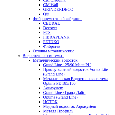
CM Cladding
CM Wall
GRINDERDECO
Qiji
Фиброцементный сайдинг
CEDRAL
Decover
FCS
FIBRAPLANK
БЕТЭКО
Фибратек
Отливы металлические
Водосточные системы
Металлический водосток
Grand Line 125/90 Matte PU
Прямоугольный водосток Vortex Lite
(Grand Line)
Металлическая Водосточная система
Optima PE 185/150
Aquasystem
Grand Line / Гранд Лайн
Optima (Grand Line)
ИСТОК
Медный водосток Aquasystem
Металл Профиль