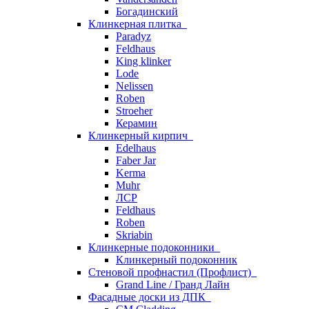
Богадинский
Клинкерная плитка
Paradyz
Feldhaus
King klinker
Lode
Nelissen
Roben
Stroeher
Керамин
Клинкерный кирпич
Edelhaus
Faber Jar
Kerma
Muhr
ЛСР
Feldhaus
Roben
Skriabin
Клинкерные подоконники
Клинкерный подоконник
Стеновой профнастил (Профлист)
Grand Line / Гранд Лайн
Фасадные доски из ДПК