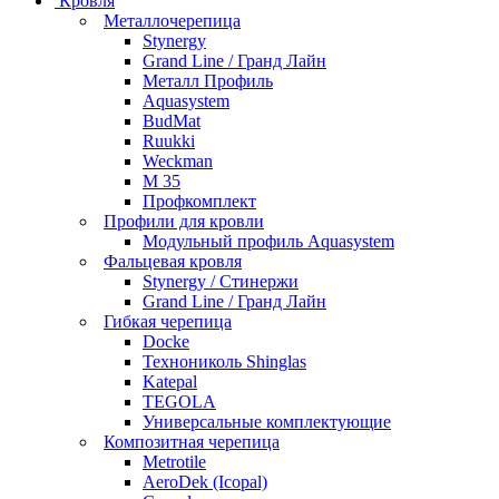
Кровля
Металлочерепица
Stynergy
Grand Line / Гранд Лайн
Металл Профиль
Aquasystem
BudMat
Ruukki
Weckman
М 35
Профкомплект
Профили для кровли
Модульный профиль Aquasystem
Фальцевая кровля
Stynergy / Стинержи
Grand Line / Гранд Лайн
Гибкая черепица
Docke
Технониколь Shinglas
Katepal
TEGOLA
Универсальные комплектующие
Композитная черепица
Metrotile
AeroDek (Icopal)