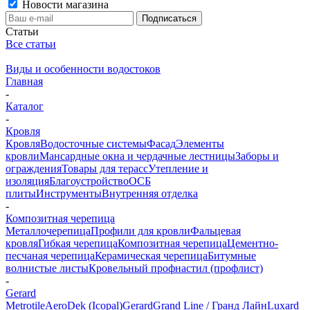
Новости магазина
Статьи
Все статьи
Виды и особенности водостоков
Главная
-
Каталог
-
Кровля
Кровля
Водосточные системы
Фасад
Элементы
кровли
Мансардные окна и чердачные лестницы
Заборы и
ограждения
Товары для терасс
Утепление и
изоляция
Благоустройство
ОСБ
плиты
Инструменты
Внутренняя отделка
-
Композитная черепица
Металлочерепица
Профили для кровли
Фальцевая
кровля
Гибкая черепица
Композитная черепица
Цементно-
песчаная черепица
Керамическая черепица
Битумные
волнистые листы
Кровельный профнастил (профлист)
-
Gerard
Metrotile
AeroDek (Icopal)
Gerard
Grand Line / Гранд Лайн
Luxard