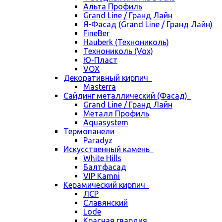
Альта Профиль
Grand Line / Гранд Лайн
Я-Фасад (Grand Line / Гранд Лайн)
FineBer
Hauberk (Технониколь)
Технониколь (Vox)
Ю-Пласт
VOX
Декоративный кирпич
Masterra
Сайдинг металлический (Фасад)
Grand Line / Гранд Лайн
Металл Профиль
Aquasystem
Термопанели
Paradyz
Искусственный камень
White Hills
Балтфасад
VIP Kamni
Керамический кирпич
ЛСР
Славянский
Lode
Красная гвардия