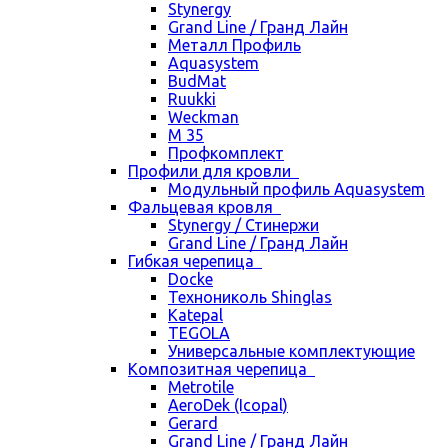
Stynergy
Grand Line / Гранд Лайн
Металл Профиль
Aquasystem
BudMat
Ruukki
Weckman
М 35
Профкомплект
Профили для кровли
Модульный профиль Aquasystem
Фальцевая кровля
Stynergy / Стинержи
Grand Line / Гранд Лайн
Гибкая черепица
Docke
Технониколь Shinglas
Katepal
TEGOLA
Универсальные комплектующие
Композитная черепица
Metrotile
AeroDek (Icopal)
Gerard
Grand Line / Гранд Лайн