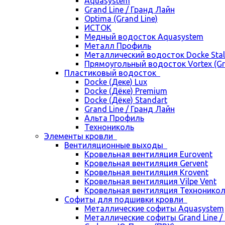
Aquasystem
Grand Line / Гранд Лайн
Optima (Grand Line)
ИСТОК
Медный водосток Aquasystem
Металл Профиль
Металлический водосток Docke Stal
Прямоугольный водосток Vortex (Gra
Пластиковый водосток
Docke (Деке) Lux
Docke (Дёке) Premium
Docke (Дёке) Standart
Grand Line / Гранд Лайн
Альта Профиль
Технониколь
Элементы кровли
Вентиляционные выходы
Кровельная вентиляция Eurovent
Кровельная вентиляция Gervent
Кровельная вентиляция Krovent
Кровельная вентиляция Vilpe Vent
Кровельная вентиляция Технонико
Cофиты для подшивки кровли
Металлические софиты Aquasystem
Металлические софиты Grand Line /