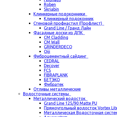
Roben
Skriabin
Клинкерные подоконники
Клинкерный подоконник
Стеновой профнастил (Профлист)
Grand Line / Гранд Лайн
Фасадные доски из ДПК
CM Cladding
CM Wall
GRINDERDECO
Qiji
Фиброцементный сайдинг
CEDRAL
Decover
FCS
FIBRAPLANK
БЕТЭКО
Фибратек
Отливы металлические
Водосточные системы
Металлический водосток
Grand Line 125/90 Matte PU
Прямоугольный водосток Vortex Lite 
Металлическая Водосточная систем