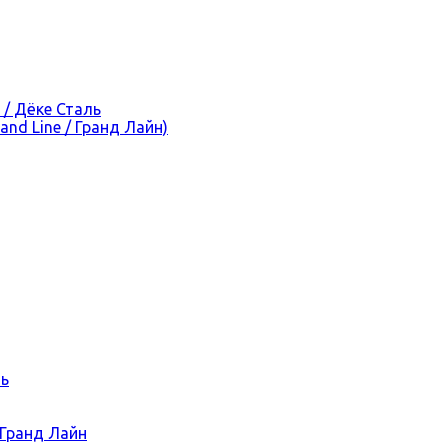
 / Дёке Сталь
nd Line / Гранд Лайн)
ль
 Гранд Лайн