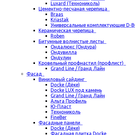
Luxard (Технониколь)
Цементно-песчаная черепица
Braas
Kriastak
Универсальные комплектующие D-
Керамическая черепица
Roben
Битумные волнистые листы
Ондалюкс (Ондура)
Ондувилла
Ондулин
Кровельный профнастил (профлист)
Grand Line / Гранд Лайн
Фасад
Виниловый сайдинг
Docke (Дёке)
Docke LUX под камень
Grand Line / Гранд Лайн
Альта Профиль
Ю-Пласт
Технониколь
FineBer
Фасадные панели
Docke (Дёке)
Фасадная плитка Docke