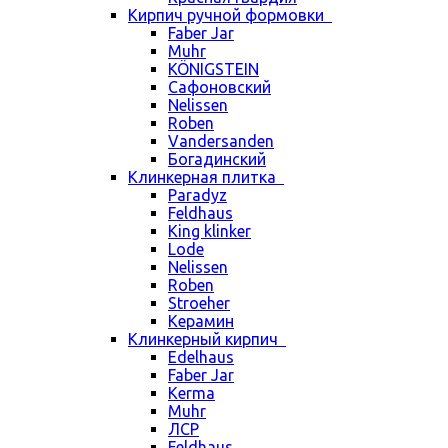
Кирпич ручной формовки
Faber Jar
Muhr
KÖNIGSTEIN
Сафоновский
Nelissen
Roben
Vandersanden
Богадинский
Клинкерная плитка
Paradyz
Feldhaus
King klinker
Lode
Nelissen
Roben
Stroeher
Керамин
Клинкерный кирпич
Edelhaus
Faber Jar
Kerma
Muhr
ЛСР
Feldhaus