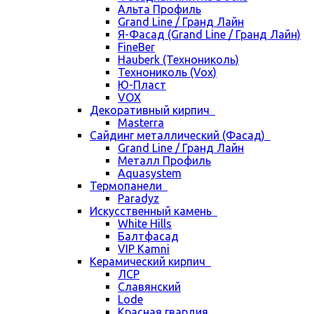
Альта Профиль
Grand Line / Гранд Лайн
Я-Фасад (Grand Line / Гранд Лайн)
FineBer
Hauberk (Технониколь)
Технониколь (Vox)
Ю-Пласт
VOX
Декоративный кирпич
Masterra
Сайдинг металлический (Фасад)
Grand Line / Гранд Лайн
Металл Профиль
Aquasystem
Термопанели
Paradyz
Искусственный камень
White Hills
Балтфасад
VIP Kamni
Керамический кирпич
ЛСР
Славянский
Lode
Красная гвардия