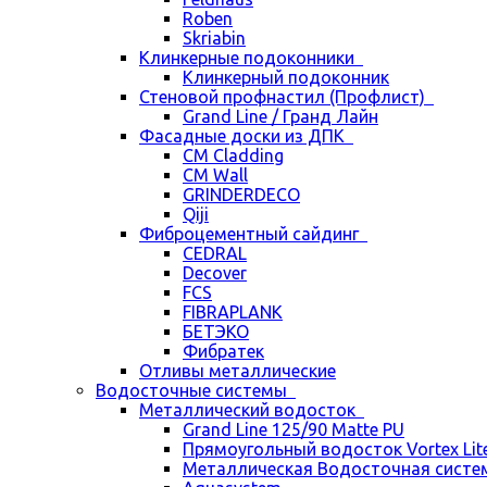
Roben
Skriabin
Клинкерные подоконники
Клинкерный подоконник
Стеновой профнастил (Профлист)
Grand Line / Гранд Лайн
Фасадные доски из ДПК
CM Cladding
CM Wall
GRINDERDECO
Qiji
Фиброцементный сайдинг
CEDRAL
Decover
FCS
FIBRAPLANK
БЕТЭКО
Фибратек
Отливы металлические
Водосточные системы
Металлический водосток
Grand Line 125/90 Matte PU
Прямоугольный водосток Vortex Lite 
Металлическая Водосточная систем