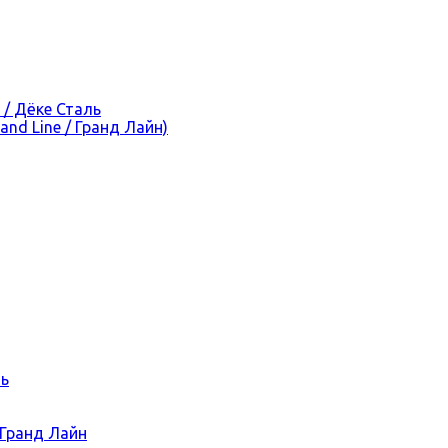
 / Дёке Сталь
nd Line / Гранд Лайн)
ль
 Гранд Лайн