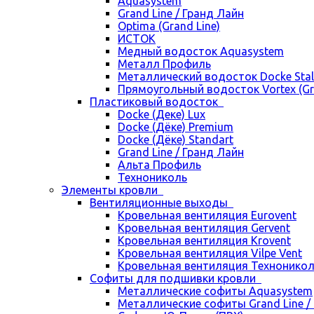
Aquasystem
Grand Line / Гранд Лайн
Optima (Grand Line)
ИСТОК
Медный водосток Aquasystem
Металл Профиль
Металлический водосток Docke Stal
Прямоугольный водосток Vortex (Gra
Пластиковый водосток
Docke (Деке) Lux
Docke (Дёке) Premium
Docke (Дёке) Standart
Grand Line / Гранд Лайн
Альта Профиль
Технониколь
Элементы кровли
Вентиляционные выходы
Кровельная вентиляция Eurovent
Кровельная вентиляция Gervent
Кровельная вентиляция Krovent
Кровельная вентиляция Vilpe Vent
Кровельная вентиляция Технонико
Cофиты для подшивки кровли
Металлические софиты Aquasystem
Металлические софиты Grand Line /