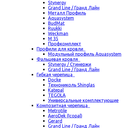
Stynergy
Grand Line / Гранд Лайн
Металл Профиль
Aquasystem
BudMat
Ruukki
Weckman
М 35
Профкомплект
Профили для кровли
Модульный профиль Aquasystem
Фальцевая кровля
Stynergy / Стинержи
Grand Line / Гранд Лайн
Гибкая черепица
Docke
Технониколь Shinglas
Katepal
TEGOLA
Универсальные комплектующие
Композитная черепица
Metrotile
AeroDek (Icopal)
Gerard
Grand Line / Гранд Лайн