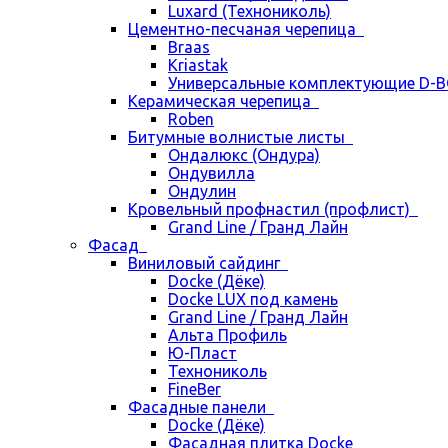
Luxard (Технониколь)
Цементно-песчаная черепица
Braas
Kriastak
Универсальные комплектующие D-
Керамическая черепица
Roben
Битумные волнистые листы
Ондалюкс (Ондура)
Ондувилла
Ондулин
Кровельный профнастил (профлист)
Grand Line / Гранд Лайн
Фасад
Виниловый сайдинг
Docke (Дёке)
Docke LUX под камень
Grand Line / Гранд Лайн
Альта Профиль
Ю-Пласт
Технониколь
FineBer
Фасадные панели
Docke (Дёке)
Фасадная плитка Docke