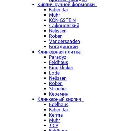
Кирпич ручной формовки
Faber Jar
Muhr
KÖNIGSTEIN
Сафоновский
Nelissen
Roben
Vandersanden
Богадинский
Клинкерная плитка
Paradyz
Feldhaus
King klinker
Lode
Nelissen
Roben
Stroeher
Керамин
Клинкерный кирпич
Edelhaus
Faber Jar
Kerma
Muhr
ЛСР
Feldhaus