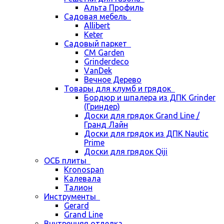
Альта Профиль
Садовая мебель
Allibert
Keter
Садовый паркет
CM Garden
Grinderdeco
VanDek
Вечное Дерево
Товары для клумб и грядок
Бордюр и шпалера из ДПК Grinder
(Гриндер)
Доски для грядок Grand Line /
Гранд Лайн
Доски для грядок из ДПК Nautic
Prime
Доски для грядок Qiji
ОСБ плиты
Kronospan
Калевала
Талион
Инструменты
Gerard
Grand Line
Внутренняя отделка