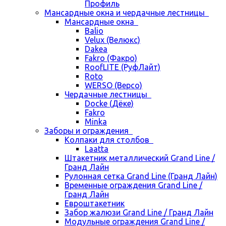
Профиль
Мансардные окна и чердачные лестницы
Мансардные окна
Balio
Velux (Велюкс)
Dakea
Fakro (Факро)
RoofLITE (РуфЛайт)
Roto
WERSO (Версо)
Чердачные лестницы
Docke (Дёке)
Fakro
Minka
Заборы и ограждения
Колпаки для столбов
Laatta
Штакетник металлический Grand Line /
Гранд Лайн
Рулонная сетка Grand Line (Гранд Лайн)
Временные ограждения Grand Line /
Гранд Лайн
Евроштакетник
Забор жалюзи Grand Line / Гранд Лайн
Модульные ограждения Grand Line /