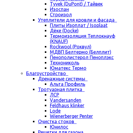
Tyvek (DuPont) / Тайвек
Изоспан
Строизол
Утеплители для кровли и фасада
Плиты Изоплат / Isoplaat
Дёке (Docke)
Термоизоляция Теплокнауф
(KNAUF)
Rockwool (Роквул)
МДВП Белтермо (Белплит)
Пенополистерол Пеноплэкс
Технониколь
Юматекс Термо
Благоустройство
Дренажные системы
Альта Профиль
Тротуарная плитка
ЛСР
Vandersanden
Feldhaus klinker
Lode
Wienerberger Penter
Очистка стоков
Юнилос
Решетки для газона