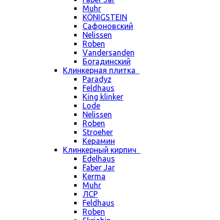
Muhr
KÖNIGSTEIN
Сафоновский
Nelissen
Roben
Vandersanden
Богадинский
Клинкерная плитка
Paradyz
Feldhaus
King klinker
Lode
Nelissen
Roben
Stroeher
Керамин
Клинкерный кирпич
Edelhaus
Faber Jar
Kerma
Muhr
ЛСР
Feldhaus
Roben