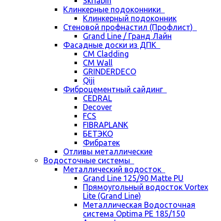
Skriabin
Клинкерные подоконники
Клинкерный подоконник
Стеновой профнастил (Профлист)
Grand Line / Гранд Лайн
Фасадные доски из ДПК
CM Cladding
CM Wall
GRINDERDECO
Qiji
Фиброцементный сайдинг
CEDRAL
Decover
FCS
FIBRAPLANK
БЕТЭКО
Фибратек
Отливы металлические
Водосточные системы
Металлический водосток
Grand Line 125/90 Matte PU
Прямоугольный водосток Vortex
Lite (Grand Line)
Металлическая Водосточная
система Optima PE 185/150