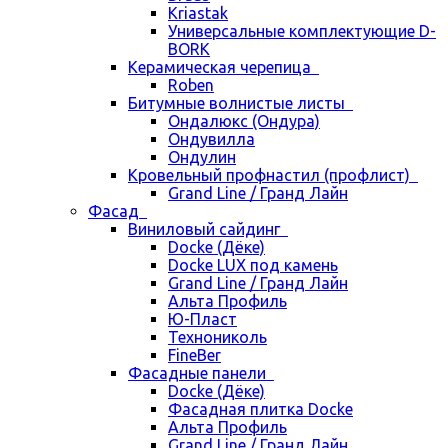
Kriastak
Универсальные комплектующие D-
BORK
Керамическая черепица
Roben
Битумные волнистые листы
Ондалюкс (Ондура)
Ондувилла
Ондулин
Кровельный профнастил (профлист)
Grand Line / Гранд Лайн
Фасад
Виниловый сайдинг
Docke (Дёке)
Docke LUX под камень
Grand Line / Гранд Лайн
Альта Профиль
Ю-Пласт
Технониколь
FineBer
Фасадные панели
Docke (Дёке)
Фасадная плитка Docke
Альта Профиль
Grand Line / Гранд Лайн