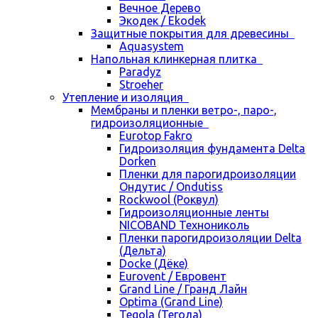
Вечное Дерево
Экодек / Ekodek
Защитные покрытия для древесины
Aquasystem
Напольная клинкерная плитка
Paradyz
Stroeher
Утепление и изоляция
Мембраны и пленки ветро-, паро-,
гидроизоляционные
Eurotop Fakro
Гидроизоляция фундамента Delta
Dorken
Пленки для парогидроизоляции
Ондутис / Ondutiss
Rockwool (Роквул)
Гидроизоляционные ленты
NICOBAND Технониколь
Пленки парогидроизоляции Delta
(Дельта)
Docke (Дёке)
Eurovent / Евровент
Grand Line / Гранд Лайн
Optima (Grand Line)
Tegola (Тегола)