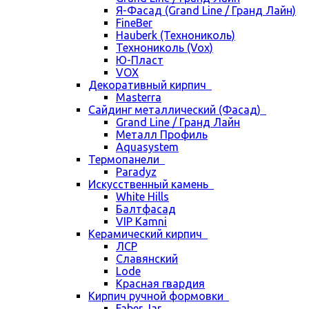
Я-Фасад (Grand Line / Гранд Лайн)
FineBer
Hauberk (Технониколь)
Технониколь (Vox)
Ю-Пласт
VOX
Декоративный кирпич
Masterra
Сайдинг металлический (Фасад)
Grand Line / Гранд Лайн
Металл Профиль
Aquasystem
Термопанели
Paradyz
Искусственный камень
White Hills
Балтфасад
VIP Kamni
Керамический кирпич
ЛСР
Славянский
Lode
Красная гвардия
Кирпич ручной формовки
Faber Jar