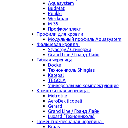
Aquasystem
BudMat
Ruukki
Weckman
М 35
Профкомплект
Профили для кровли
Модульный профиль Aquasystem
Фальцевая кровля
Stynergy / Стинержи
Grand Line / Гранд Лайн
Гибкая черепица
Docke
Технониколь Shinglas
Katepal
TEGOLA
Универсальные комплектующие
Композитная черепица
Metrotile
AeroDek (Icopal)
Gerard
Grand Line / Гранд Лайн
Luxard (Технониколь)
Цементно-песчаная черепица
Braas