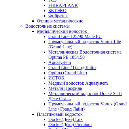
FCS
FIBRAPLANK
БЕТЭКО
Фибратек
Отливы металлические
Водосточные системы
Металлический водосток
Grand Line 125/90 Matte PU
Прямоугольный водосток Vortex Lite
(Grand Line)
Металлическая Водосточная система
Optima PE 185/150
Aquasystem
Grand Line / Гранд Лайн
Optima (Grand Line)
ИСТОК
Медный водосток Aquasystem
Металл Профиль
Металлический водосток Docke Stal /
Дёке Сталь
Прямоугольный водосток Vortex (Grand
Line / Гранд Лайн)
Пластиковый водосток
Docke (Деке) Lux
Docke (Дёке) Premium