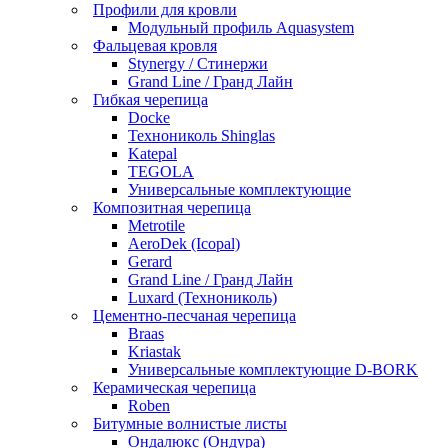
Профили для кровли
Модульный профиль Aquasystem
Фальцевая кровля
Stynergy / Стинержи
Grand Line / Гранд Лайн
Гибкая черепица
Docke
Технониколь Shinglas
Katepal
TEGOLA
Универсальные комплектующие
Композитная черепица
Metrotile
AeroDek (Icopal)
Gerard
Grand Line / Гранд Лайн
Luxard (Технониколь)
Цементно-песчаная черепица
Braas
Kriastak
Универсальные комплектующие D-BORK
Керамическая черепица
Roben
Битумные волнистые листы
Ондалюкс (Ондура)