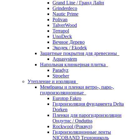
Grand Line / Гранд Лайн
Grinderdeco
Nautic Prime
Polivan
TalverWood
Terrapol
UnoDeck
Вечное Дерево
Экодек / Ekodek
Защитные покрытия для древесины
Aquasystem
Напольная клинкерная плитка
Paradyz
Stroeher
Утепление и изоляция
Мембраны и пленки ветро-, паро-,
гидроизоляционные
Eurotop Fakro
Гидроизоляция фундамента Delta
Dorken
Пленки для парогидроизоляции
Ондутис / Ondutiss
Rockwool (Роквул)
Гидроизоляционные ленты
NICOBAND Технониколь