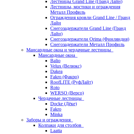
Лестницы Grand Line (Гранд Лайн)
Лестницы, мостики и ограждения
Металл Профиль
Ограждения кровли Grand Line / Гранд
Лайн
Снегозадержатели Grand Line (Гранд
Лайн)
Снегозадержатели Orima (Финляндия)
Снегозадержатели Металл Профиль
Мансардные окна и чердачные лестницы
Мансардные окна
Balio
Velux (Велюкс)
Dakea
Fakro (Факро)
RoofLITE (РуфЛайт)
Roto
WERSO (Версо)
Чердачные лестницы
Docke (Дёке)
Fakro
Minka
Заборы и ограждения
Колпаки для столбов
Laatta