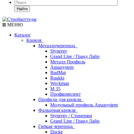
Найти
МЕНЮ
Каталог
Кровля
Металлочерепица
Stynergy
Grand Line / Гранд Лайн
Металл Профиль
Aquasystem
BudMat
Ruukki
Weckman
М 35
Профкомплект
Профили для кровли
Модульный профиль Aquasystem
Фальцевая кровля
Stynergy / Стинержи
Grand Line / Гранд Лайн
Гибкая черепица
Docke