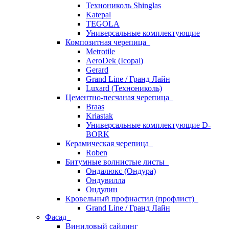
Технониколь Shinglas
Katepal
TEGOLA
Универсальные комплектующие
Композитная черепица
Metrotile
AeroDek (Icopal)
Gerard
Grand Line / Гранд Лайн
Luxard (Технониколь)
Цементно-песчаная черепица
Braas
Kriastak
Универсальные комплектующие D-
BORK
Керамическая черепица
Roben
Битумные волнистые листы
Ондалюкс (Ондура)
Ондувилла
Ондулин
Кровельный профнастил (профлист)
Grand Line / Гранд Лайн
Фасад
Виниловый сайдинг