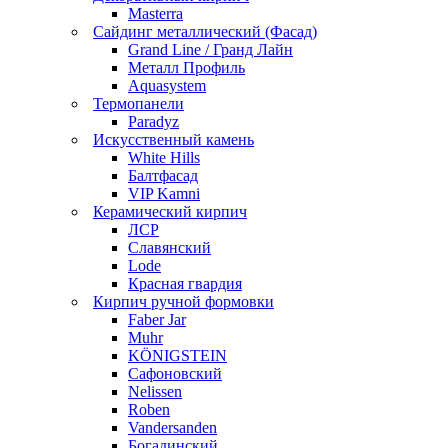
Masterra
Сайдинг металлический (Фасад)
Grand Line / Гранд Лайн
Металл Профиль
Aquasystem
Термопанели
Paradyz
Искусственный камень
White Hills
Балтфасад
VIP Kamni
Керамический кирпич
ЛСР
Славянский
Lode
Красная гвардия
Кирпич ручной формовки
Faber Jar
Muhr
KÖNIGSTEIN
Сафоновский
Nelissen
Roben
Vandersanden
Богадинский