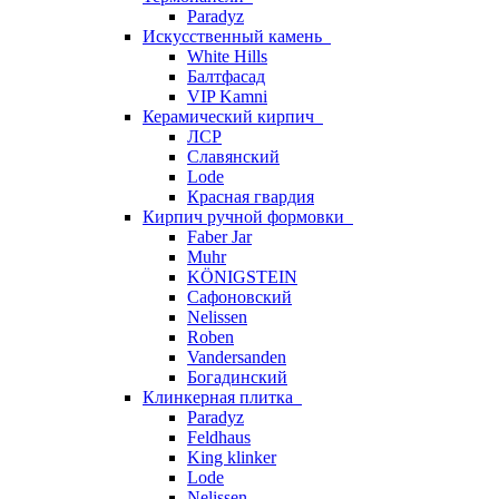
Paradyz
Искусственный камень
White Hills
Балтфасад
VIP Kamni
Керамический кирпич
ЛСР
Славянский
Lode
Красная гвардия
Кирпич ручной формовки
Faber Jar
Muhr
KÖNIGSTEIN
Сафоновский
Nelissen
Roben
Vandersanden
Богадинский
Клинкерная плитка
Paradyz
Feldhaus
King klinker
Lode
Nelissen