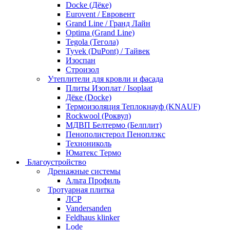
Docke (Дёке)
Eurovent / Евровент
Grand Line / Гранд Лайн
Optima (Grand Line)
Tegola (Тегола)
Tyvek (DuPont) / Тайвек
Изоспан
Строизол
Утеплители для кровли и фасада
Плиты Изоплат / Isoplaat
Дёке (Docke)
Термоизоляция Теплокнауф (KNAUF)
Rockwool (Роквул)
МДВП Белтермо (Белплит)
Пенополистерол Пеноплэкс
Технониколь
Юматекс Термо
Благоустройство
Дренажные системы
Альта Профиль
Тротуарная плитка
ЛСР
Vandersanden
Feldhaus klinker
Lode