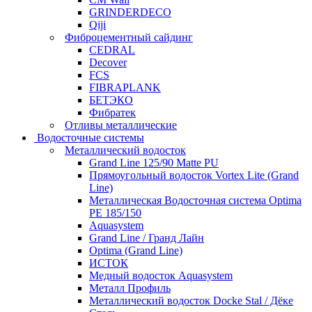
GRINDERDECO
Qiji
Фиброцементный сайдинг
CEDRAL
Decover
FCS
FIBRAPLANK
БЕТЭКО
Фибратек
Отливы металлические
Водосточные системы
Металлический водосток
Grand Line 125/90 Matte PU
Прямоугольный водосток Vortex Lite (Grand
Line)
Металлическая Водосточная система Optima
PE 185/150
Aquasystem
Grand Line / Гранд Лайн
Optima (Grand Line)
ИСТОК
Медный водосток Aquasystem
Металл Профиль
Металлический водосток Docke Stal / Дёке