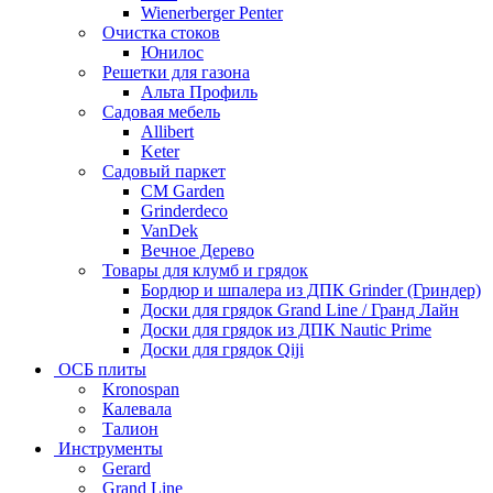
Wienerberger Penter
Очистка стоков
Юнилос
Решетки для газона
Альта Профиль
Садовая мебель
Allibert
Keter
Садовый паркет
CM Garden
Grinderdeco
VanDek
Вечное Дерево
Товары для клумб и грядок
Бордюр и шпалера из ДПК Grinder (Гриндер)
Доски для грядок Grand Line / Гранд Лайн
Доски для грядок из ДПК Nautic Prime
Доски для грядок Qiji
ОСБ плиты
Kronospan
Калевала
Талион
Инструменты
Gerard
Grand Line