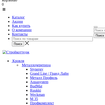
Корзина
0
0
Каталог
Акции
Как купить
О компании
Контакты
Кровля
Металлочерепица
Stynergy
Grand Line / Гранд Лайн
Металл Профиль
Aquasystem
BudMat
Ruukki
Weckman
М 35
Профкомплект