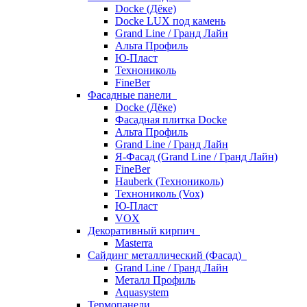
Docke (Дёке)
Docke LUX под камень
Grand Line / Гранд Лайн
Альта Профиль
Ю-Пласт
Технониколь
FineBer
Фасадные панели
Docke (Дёке)
Фасадная плитка Docke
Альта Профиль
Grand Line / Гранд Лайн
Я-Фасад (Grand Line / Гранд Лайн)
FineBer
Hauberk (Технониколь)
Технониколь (Vox)
Ю-Пласт
VOX
Декоративный кирпич
Masterra
Сайдинг металлический (Фасад)
Grand Line / Гранд Лайн
Металл Профиль
Aquasystem
Термопанели