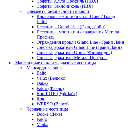
Софиты Альта Профиль (ПВХ)
Софиты Технониколь (ПВХ)
Элементы безопасности кровли
Кровельные мостики Grand Line / Гранд
Лайн
Лестницы Grand Line (Гранд Лайн)
Лестницы, мостики и ограждения Металл
Профиль
Ограждения кровли Grand Line / Гранд Лайн
Снегозадержатели Grand Line (Гранд Лайн)
Снегозадержатели Orima (Финляндия)
Снегозадержатели Металл Профиль
Мансардные окна и чердачные лестницы
Мансардные окна
Balio
Velux (Велюкс)
Dakea
Fakro (Факро)
RoofLITE (РуфЛайт)
Roto
WERSO (Версо)
Чердачные лестницы
Docke (Дёке)
Fakro
Minka