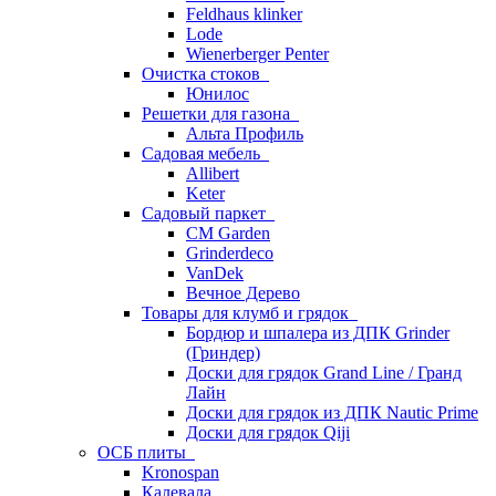
Feldhaus klinker
Lode
Wienerberger Penter
Очистка стоков
Юнилос
Решетки для газона
Альта Профиль
Садовая мебель
Allibert
Keter
Садовый паркет
CM Garden
Grinderdeco
VanDek
Вечное Дерево
Товары для клумб и грядок
Бордюр и шпалера из ДПК Grinder
(Гриндер)
Доски для грядок Grand Line / Гранд
Лайн
Доски для грядок из ДПК Nautic Prime
Доски для грядок Qiji
ОСБ плиты
Kronospan
Калевала