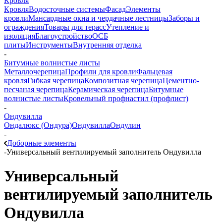
Кровля
Кровля
Водосточные системы
Фасад
Элементы
кровли
Мансардные окна и чердачные лестницы
Заборы и
ограждения
Товары для терасс
Утепление и
изоляция
Благоустройство
ОСБ
плиты
Инструменты
Внутренняя отделка
-
Битумные волнистые листы
Металлочерепица
Профили для кровли
Фальцевая
кровля
Гибкая черепица
Композитная черепица
Цементно-
песчаная черепица
Керамическая черепица
Битумные
волнистые листы
Кровельный профнастил (профлист)
-
Ондувилла
Ондалюкс (Ондура)
Ондувилла
Ондулин
-
Доборные элементы
-
Универсальный вентилируемый заполнитель Ондувилла
Универсальный
вентилируемый заполнитель
Ондувилла