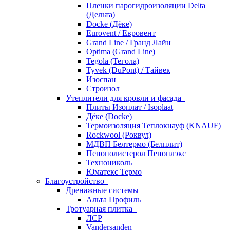
Пленки парогидроизоляции Delta
(Дельта)
Docke (Дёке)
Eurovent / Евровент
Grand Line / Гранд Лайн
Optima (Grand Line)
Tegola (Тегола)
Tyvek (DuPont) / Тайвек
Изоспан
Строизол
Утеплители для кровли и фасада
Плиты Изоплат / Isoplaat
Дёке (Docke)
Термоизоляция Теплокнауф (KNAUF)
Rockwool (Роквул)
МДВП Белтермо (Белплит)
Пенополистерол Пеноплэкс
Технониколь
Юматекс Термо
Благоустройство
Дренажные системы
Альта Профиль
Тротуарная плитка
ЛСР
Vandersanden