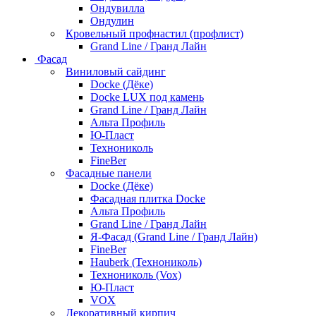
Ондувилла
Ондулин
Кровельный профнастил (профлист)
Grand Line / Гранд Лайн
Фасад
Виниловый сайдинг
Docke (Дёке)
Docke LUX под камень
Grand Line / Гранд Лайн
Альта Профиль
Ю-Пласт
Технониколь
FineBer
Фасадные панели
Docke (Дёке)
Фасадная плитка Docke
Альта Профиль
Grand Line / Гранд Лайн
Я-Фасад (Grand Line / Гранд Лайн)
FineBer
Hauberk (Технониколь)
Технониколь (Vox)
Ю-Пласт
VOX
Декоративный кирпич