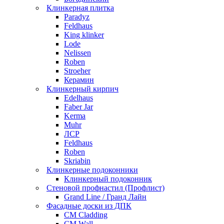
Клинкерная плитка
Paradyz
Feldhaus
King klinker
Lode
Nelissen
Roben
Stroeher
Керамин
Клинкерный кирпич
Edelhaus
Faber Jar
Kerma
Muhr
ЛСР
Feldhaus
Roben
Skriabin
Клинкерные подоконники
Клинкерный подоконник
Стеновой профнастил (Профлист)
Grand Line / Гранд Лайн
Фасадные доски из ДПК
CM Cladding
CM Wall