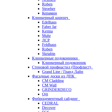
Roben
Stroeher
Керамин
Клинкерный кирпич
Edelhaus
Faber Jar
Kerma
Muhr
ЛСР
Feldhaus
Roben
Skriabin
Клинкерные подоконники
Клинкерный подоконник
Стеновой профнастил (Профлист)
Grand Line / Гранд Лайн
Фасадные доски из ДПК
CM Cladding
CM Wall
GRINDERDECO
Qiji
Фиброцементный сайдинг
CEDRAL
Decover