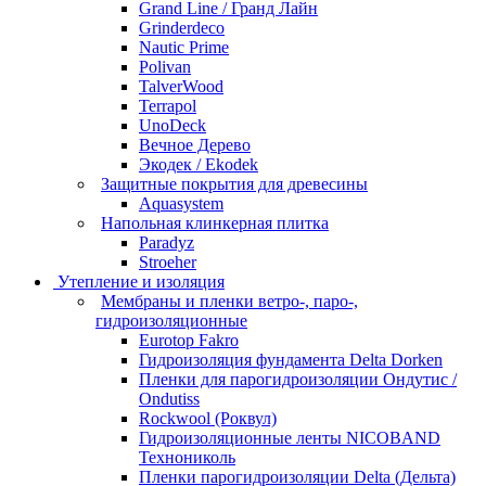
Grand Line / Гранд Лайн
Grinderdeco
Nautic Prime
Polivan
TalverWood
Terrapol
UnoDeck
Вечное Дерево
Экодек / Ekodek
Защитные покрытия для древесины
Aquasystem
Напольная клинкерная плитка
Paradyz
Stroeher
Утепление и изоляция
Мембраны и пленки ветро-, паро-,
гидроизоляционные
Eurotop Fakro
Гидроизоляция фундамента Delta Dorken
Пленки для парогидроизоляции Ондутис /
Ondutiss
Rockwool (Роквул)
Гидроизоляционные ленты NICOBAND
Технониколь
Пленки парогидроизоляции Delta (Дельта)