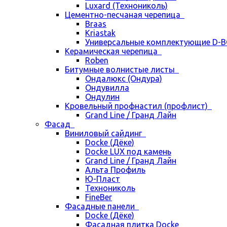
Luxard (Технониколь)
Цементно-песчаная черепица
Braas
Kriastak
Универсальные комплектующие D-
Керамическая черепица
Roben
Битумные волнистые листы
Ондалюкс (Ондура)
Ондувилла
Ондулин
Кровельный профнастил (профлист)
Grand Line / Гранд Лайн
Фасад
Виниловый сайдинг
Docke (Дёке)
Docke LUX под камень
Grand Line / Гранд Лайн
Альта Профиль
Ю-Пласт
Технониколь
FineBer
Фасадные панели
Docke (Дёке)
Фасадная плитка Docke