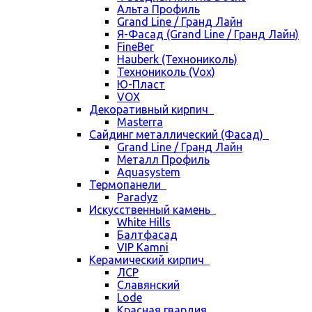
Альта Профиль
Grand Line / Гранд Лайн
Я-Фасад (Grand Line / Гранд Лайн)
FineBer
Hauberk (Технониколь)
Технониколь (Vox)
Ю-Пласт
VOX
Декоративный кирпич
Masterra
Сайдинг металлический (Фасад)
Grand Line / Гранд Лайн
Металл Профиль
Aquasystem
Термопанели
Paradyz
Искусственный камень
White Hills
Балтфасад
VIP Kamni
Керамический кирпич
ЛСР
Славянский
Lode
Красная гвардия