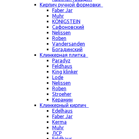
Кирпич ручной формовки
Faber Jar
Muhr
KÖNIGSTEIN
Сафоновский
Nelissen
Roben
Vandersanden
Богадинский
Клинкерная плитка
Paradyz
Feldhaus
King klinker
Lode
Nelissen
Roben
Stroeher
Керамин
Клинкерный кирпич
Edelhaus
Faber Jar
Kerma
Muhr
ЛСР
Feldhaus