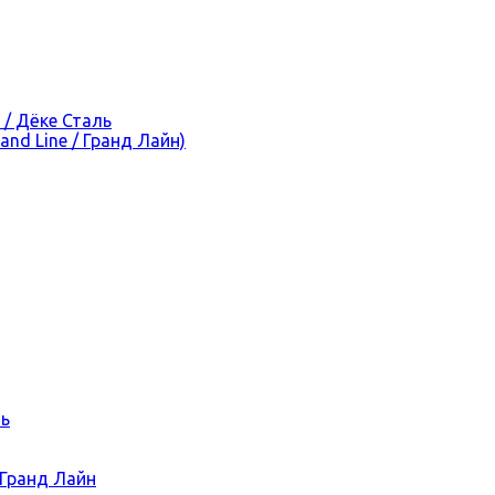
 / Дёке Сталь
nd Line / Гранд Лайн)
ль
 Гранд Лайн