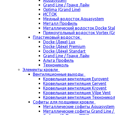
Aquasystem
Grand Line / Гранд Лайн
Optima (Grand Line)
ИСТОК
Медный водосток Aquasystem
Металл Профиль
Металлический водосток Docke Stal
Прямоугольный водосток Vortex (Gra
Пластиковый водосток
Docke (Деке) Lux
Docke (Дёке) Premium
Docke (Дёке) Standart
Grand Line / Гранд Лайн
Альта Профиль
Технониколь
Элементы кровли
Вентиляционные выходы
Кровельная вентиляция Eurovent
Кровельная вентиляция Gervent
Кровельная вентиляция Krovent
Кровельная вентиляция Vilpe Vent
Кровельная вентиляция Технонико
Cофиты для подшивки кровли
Металлические софиты Aquasystem
Металлические софиты Grand Line /