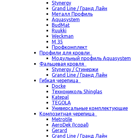
Stynergy
Grand Line / Гранд Лайн
Металл Профиль
Aquasystem
BudMat
Ruukki
Weckman
М 35
Профкомплект
Профили для кровли
Модульный профиль Aquasystem
Фальцевая кровля
Stynergy / Стинержи
Grand Line / Гранд Лайн
Гибкая черепица
Docke
Технониколь Shinglas
Katepal
TEGOLA
Универсальные комплектующие
Композитная черепица
Metrotile
AeroDek (Icopal)
Gerard
Grand Line / Гранд Лайн