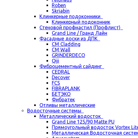
Roben
Skriabin
Клинкерные подоконники
Клинкерный подоконник
Стеновой профнастил (Профлист)
Grand Line / Гранд Лайн
Фасадные доски из ДПК
CM Cladding
CM Wall
GRINDERDECO
Qiji
Фиброцементный сайдинг
CEDRAL
Decover
FCS
FIBRAPLANK
БЕТЭКО
Фибратек
Отливы металлические
Водосточные системы
Металлический водосток
Grand Line 125/90 Matte PU
Прямоугольный водосток Vortex Lite 
Металлическая Водосточная систем