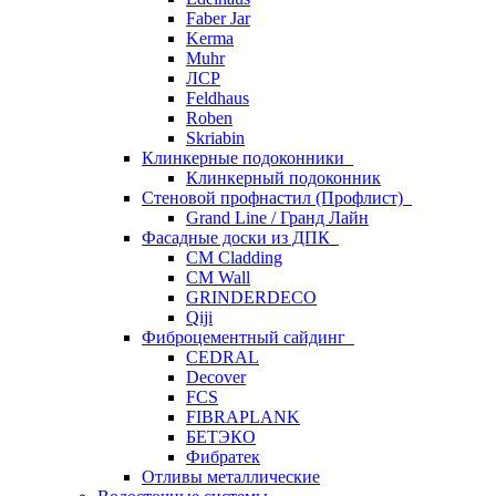
Faber Jar
Kerma
Muhr
ЛСР
Feldhaus
Roben
Skriabin
Клинкерные подоконники
Клинкерный подоконник
Стеновой профнастил (Профлист)
Grand Line / Гранд Лайн
Фасадные доски из ДПК
CM Cladding
CM Wall
GRINDERDECO
Qiji
Фиброцементный сайдинг
CEDRAL
Decover
FCS
FIBRAPLANK
БЕТЭКО
Фибратек
Отливы металлические