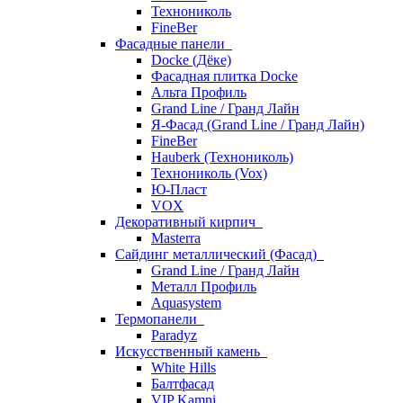
Технониколь
FineBer
Фасадные панели
Docke (Дёке)
Фасадная плитка Docke
Альта Профиль
Grand Line / Гранд Лайн
Я-Фасад (Grand Line / Гранд Лайн)
FineBer
Hauberk (Технониколь)
Технониколь (Vox)
Ю-Пласт
VOX
Декоративный кирпич
Masterra
Сайдинг металлический (Фасад)
Grand Line / Гранд Лайн
Металл Профиль
Aquasystem
Термопанели
Paradyz
Искусственный камень
White Hills
Балтфасад
VIP Kamni