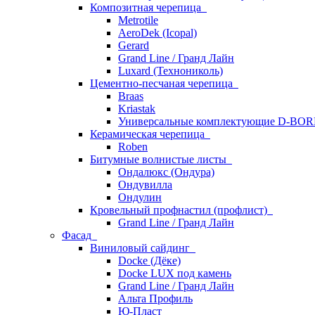
Композитная черепица
Metrotile
AeroDek (Icopal)
Gerard
Grand Line / Гранд Лайн
Luxard (Технониколь)
Цементно-песчаная черепица
Braas
Kriastak
Универсальные комплектующие D-BO
Керамическая черепица
Roben
Битумные волнистые листы
Ондалюкс (Ондура)
Ондувилла
Ондулин
Кровельный профнастил (профлист)
Grand Line / Гранд Лайн
Фасад
Виниловый сайдинг
Docke (Дёке)
Docke LUX под камень
Grand Line / Гранд Лайн
Альта Профиль
Ю-Пласт