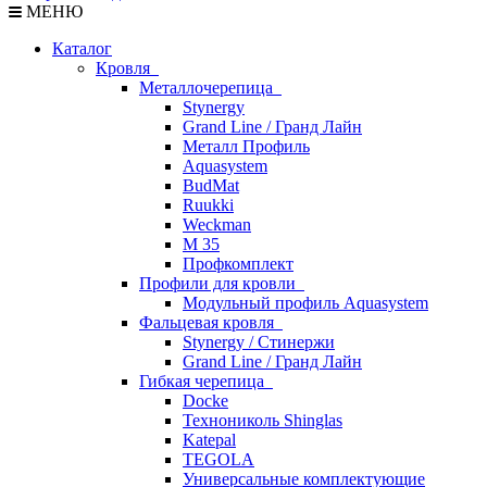
МЕНЮ
Каталог
Кровля
Металлочерепица
Stynergy
Grand Line / Гранд Лайн
Металл Профиль
Aquasystem
BudMat
Ruukki
Weckman
М 35
Профкомплект
Профили для кровли
Модульный профиль Aquasystem
Фальцевая кровля
Stynergy / Стинержи
Grand Line / Гранд Лайн
Гибкая черепица
Docke
Технониколь Shinglas
Katepal
TEGOLA
Универсальные комплектующие