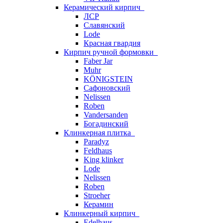
Керамический кирпич
ЛСР
Славянский
Lode
Красная гвардия
Кирпич ручной формовки
Faber Jar
Muhr
KÖNIGSTEIN
Сафоновский
Nelissen
Roben
Vandersanden
Богадинский
Клинкерная плитка
Paradyz
Feldhaus
King klinker
Lode
Nelissen
Roben
Stroeher
Керамин
Клинкерный кирпич
Edelhaus