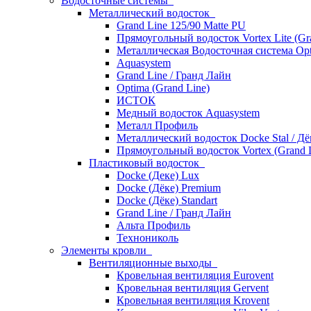
Водосточные системы
Металлический водосток
Grand Line 125/90 Matte PU
Прямоугольный водосток Vortex Lite (Gr
Металлическая Водосточная система Opt
Aquasystem
Grand Line / Гранд Лайн
Optima (Grand Line)
ИСТОК
Медный водосток Aquasystem
Металл Профиль
Металлический водосток Docke Stal / Дё
Прямоугольный водосток Vortex (Grand L
Пластиковый водосток
Docke (Деке) Lux
Docke (Дёке) Premium
Docke (Дёке) Standart
Grand Line / Гранд Лайн
Альта Профиль
Технониколь
Элементы кровли
Вентиляционные выходы
Кровельная вентиляция Eurovent
Кровельная вентиляция Gervent
Кровельная вентиляция Krovent