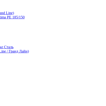
and Line)
ima PE 185/150
ке Сталь
ine / Гранд Лайн)