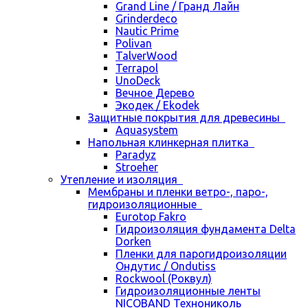
Grand Line / Гранд Лайн
Grinderdeco
Nautic Prime
Polivan
TalverWood
Terrapol
UnoDeck
Вечное Дерево
Экодек / Ekodek
Защитные покрытия для древесины
Aquasystem
Напольная клинкерная плитка
Paradyz
Stroeher
Утепление и изоляция
Мембраны и пленки ветро-, паро-,
гидроизоляционные
Eurotop Fakro
Гидроизоляция фундамента Delta
Dorken
Пленки для парогидроизоляции
Ондутис / Ondutiss
Rockwool (Роквул)
Гидроизоляционные ленты
NICOBAND Технониколь