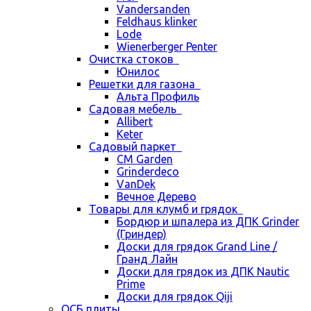
Vandersanden
Feldhaus klinker
Lode
Wienerberger Penter
Очистка стоков
Юнилос
Решетки для газона
Альта Профиль
Садовая мебель
Allibert
Keter
Садовый паркет
CM Garden
Grinderdeco
VanDek
Вечное Дерево
Товары для клумб и грядок
Бордюр и шпалера из ДПК Grinder
(Гриндер)
Доски для грядок Grand Line /
Гранд Лайн
Доски для грядок из ДПК Nautic
Prime
Доски для грядок Qiji
ОСБ плиты