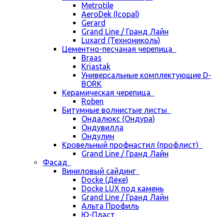
Metrotile
AeroDek (Icopal)
Gerard
Grand Line / Гранд Лайн
Luxard (Технониколь)
Цементно-песчаная черепица
Braas
Kriastak
Универсальные комплектующие D-
BORK
Керамическая черепица
Roben
Битумные волнистые листы
Ондалюкс (Ондура)
Ондувилла
Ондулин
Кровельный профнастил (профлист)
Grand Line / Гранд Лайн
Фасад
Виниловый сайдинг
Docke (Дёке)
Docke LUX под камень
Grand Line / Гранд Лайн
Альта Профиль
Ю-Пласт