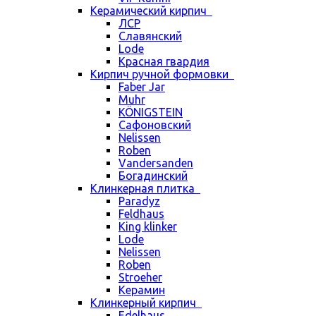
Керамический кирпич
ЛСР
Славянский
Lode
Красная гвардия
Кирпич ручной формовки
Faber Jar
Muhr
KÖNIGSTEIN
Сафоновский
Nelissen
Roben
Vandersanden
Богадинский
Клинкерная плитка
Paradyz
Feldhaus
King klinker
Lode
Nelissen
Roben
Stroeher
Керамин
Клинкерный кирпич
Edelhaus