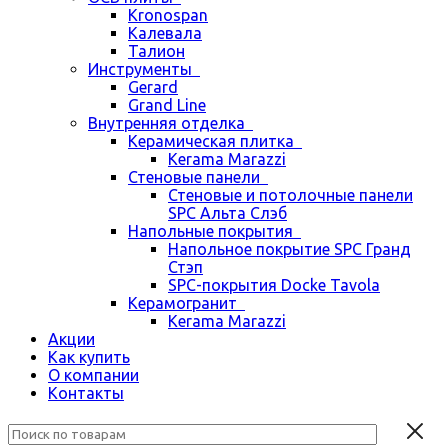
Kronospan
Калевала
Талион
Инструменты
Gerard
Grand Line
Внутренняя отделка
Керамическая плитка
Kerama Marazzi
Стеновые панели
Стеновые и потолочные панели
SPC Альта Слэб
Напольные покрытия
Напольное покрытие SPC Гранд
Стэп
SPC-покрытия Docke Tavola
Керамогранит
Kerama Marazzi
Акции
Как купить
О компании
Контакты