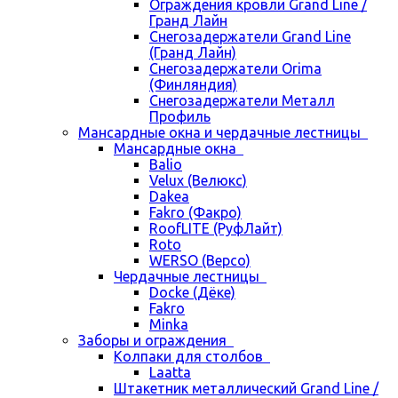
Ограждения кровли Grand Line /
Гранд Лайн
Снегозадержатели Grand Line
(Гранд Лайн)
Снегозадержатели Orima
(Финляндия)
Снегозадержатели Металл
Профиль
Мансардные окна и чердачные лестницы
Мансардные окна
Balio
Velux (Велюкс)
Dakea
Fakro (Факро)
RoofLITE (РуфЛайт)
Roto
WERSO (Версо)
Чердачные лестницы
Docke (Дёке)
Fakro
Minka
Заборы и ограждения
Колпаки для столбов
Laatta
Штакетник металлический Grand Line /