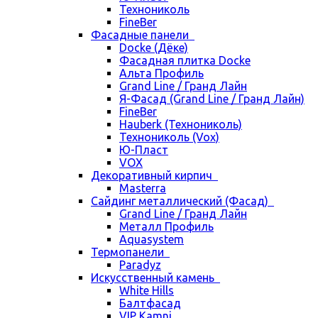
Технониколь
FineBer
Фасадные панели
Docke (Дёке)
Фасадная плитка Docke
Альта Профиль
Grand Line / Гранд Лайн
Я-Фасад (Grand Line / Гранд Лайн)
FineBer
Hauberk (Технониколь)
Технониколь (Vox)
Ю-Пласт
VOX
Декоративный кирпич
Masterra
Сайдинг металлический (Фасад)
Grand Line / Гранд Лайн
Металл Профиль
Aquasystem
Термопанели
Paradyz
Искусственный камень
White Hills
Балтфасад
VIP Kamni