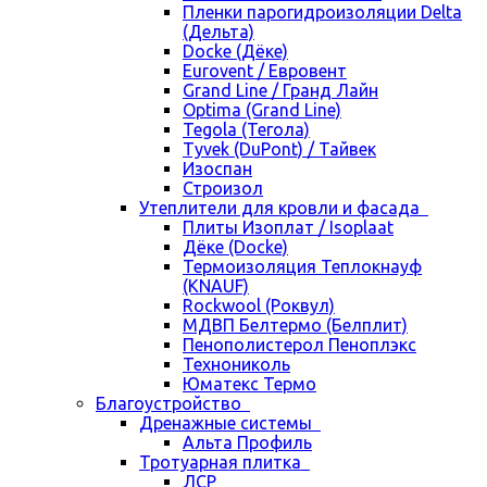
Пленки парогидроизоляции Delta
(Дельта)
Docke (Дёке)
Eurovent / Евровент
Grand Line / Гранд Лайн
Optima (Grand Line)
Tegola (Тегола)
Tyvek (DuPont) / Тайвек
Изоспан
Строизол
Утеплители для кровли и фасада
Плиты Изоплат / Isoplaat
Дёке (Docke)
Термоизоляция Теплокнауф
(KNAUF)
Rockwool (Роквул)
МДВП Белтермо (Белплит)
Пенополистерол Пеноплэкс
Технониколь
Юматекс Термо
Благоустройство
Дренажные системы
Альта Профиль
Тротуарная плитка
ЛСР