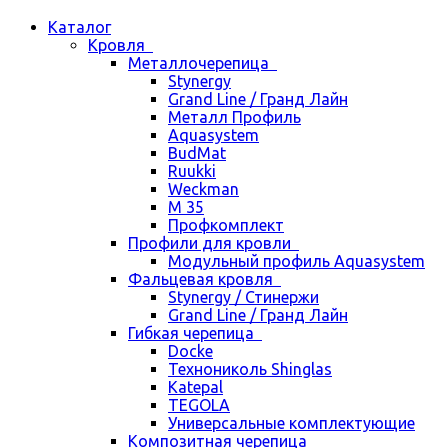
Каталог
Кровля
Металлочерепица
Stynergy
Grand Line / Гранд Лайн
Металл Профиль
Aquasystem
BudMat
Ruukki
Weckman
М 35
Профкомплект
Профили для кровли
Модульный профиль Aquasystem
Фальцевая кровля
Stynergy / Стинержи
Grand Line / Гранд Лайн
Гибкая черепица
Docke
Технониколь Shinglas
Katepal
TEGOLA
Универсальные комплектующие
Композитная черепица