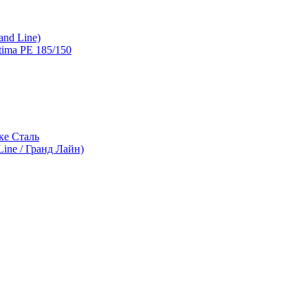
and Line)
ima PE 185/150
ке Сталь
ine / Гранд Лайн)