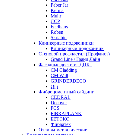
Faber Jar
Kerma
Muhr
ЛСР
Feldhaus
Roben
Skriabin
Клинкерные подоконники
Клинкерный подоконник
Стеновой профнастил (Профлист)
Grand Line / Гранд Лайн
Фасадные доски из ДПК
CM Cladding
CM Wall
GRINDERDECO
Qiji
Фиброцементный сайдинг
CEDRAL
Decover
FCS
FIBRAPLANK
БЕТЭКО
Фибратек
Отливы металлические