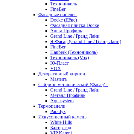
Технониколь
FineBer
Фасадные панели
Docke (Дёке)
Фасадная плитка Docke
Альта Профиль
Grand Line / Гранд Лайн
Я-Фасад (Grand Line / Гранд Лайн)
FineBer
Hauberk (Технониколь)
Технониколь (Vox)
Ю-Пласт
VOX
Декоративный кирпич
Masterra
Сайдинг металлический (Фасад)
Grand Line / Гранд Лайн
Металл Профиль
Aquasystem
Термопанели
Paradyz
Искусственный камень
White Hills
Балтфасад
VIP Kamni