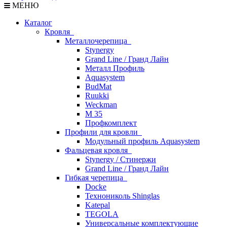
МЕНЮ
Каталог
Кровля
Металлочерепица
Stynergy
Grand Line / Гранд Лайн
Металл Профиль
Aquasystem
BudMat
Ruukki
Weckman
М 35
Профкомплект
Профили для кровли
Модульный профиль Aquasystem
Фальцевая кровля
Stynergy / Стинержи
Grand Line / Гранд Лайн
Гибкая черепица
Docke
Технониколь Shinglas
Katepal
TEGOLA
Универсальные комплектующие