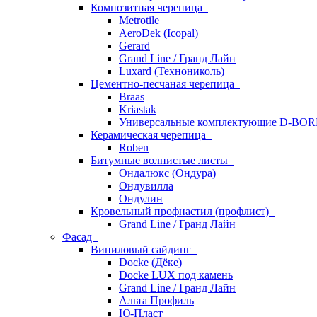
Композитная черепица
Metrotile
AeroDek (Icopal)
Gerard
Grand Line / Гранд Лайн
Luxard (Технониколь)
Цементно-песчаная черепица
Braas
Kriastak
Универсальные комплектующие D-BO
Керамическая черепица
Roben
Битумные волнистые листы
Ондалюкс (Ондура)
Ондувилла
Ондулин
Кровельный профнастил (профлист)
Grand Line / Гранд Лайн
Фасад
Виниловый сайдинг
Docke (Дёке)
Docke LUX под камень
Grand Line / Гранд Лайн
Альта Профиль
Ю-Пласт