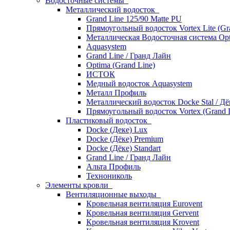
Водосточные системы
Металлический водосток
Grand Line 125/90 Matte PU
Прямоугольный водосток Vortex Lite (Gr
Металлическая Водосточная система Opt
Aquasystem
Grand Line / Гранд Лайн
Optima (Grand Line)
ИСТОК
Медный водосток Aquasystem
Металл Профиль
Металлический водосток Docke Stal / Дё
Прямоугольный водосток Vortex (Grand L
Пластиковый водосток
Docke (Деке) Lux
Docke (Дёке) Premium
Docke (Дёке) Standart
Grand Line / Гранд Лайн
Альта Профиль
Технониколь
Элементы кровли
Вентиляционные выходы
Кровельная вентиляция Eurovent
Кровельная вентиляция Gervent
Кровельная вентиляция Krovent