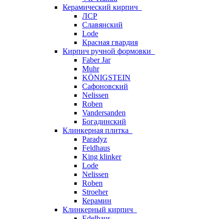
Керамический кирпич
ЛСР
Славянский
Lode
Красная гвардия
Кирпич ручной формовки
Faber Jar
Muhr
KÖNIGSTEIN
Сафоновский
Nelissen
Roben
Vandersanden
Богадинский
Клинкерная плитка
Paradyz
Feldhaus
King klinker
Lode
Nelissen
Roben
Stroeher
Керамин
Клинкерный кирпич
Edelhaus