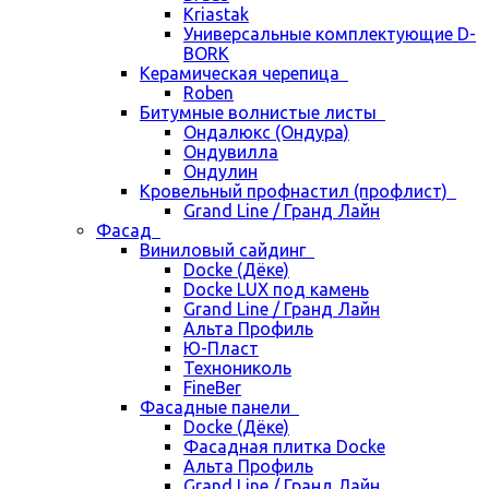
Kriastak
Универсальные комплектующие D-
BORK
Керамическая черепица
Roben
Битумные волнистые листы
Ондалюкс (Ондура)
Ондувилла
Ондулин
Кровельный профнастил (профлист)
Grand Line / Гранд Лайн
Фасад
Виниловый сайдинг
Docke (Дёке)
Docke LUX под камень
Grand Line / Гранд Лайн
Альта Профиль
Ю-Пласт
Технониколь
FineBer
Фасадные панели
Docke (Дёке)
Фасадная плитка Docke
Альта Профиль
Grand Line / Гранд Лайн