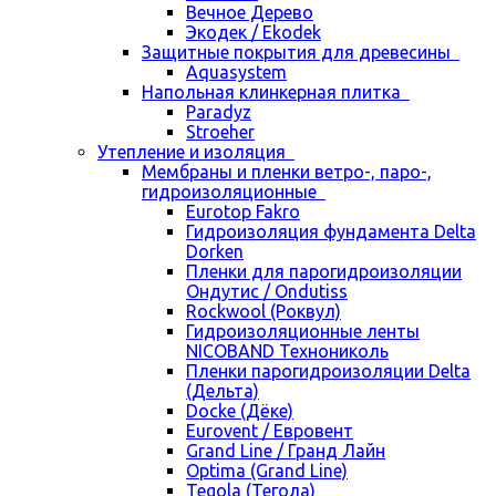
Вечное Дерево
Экодек / Ekodek
Защитные покрытия для древесины
Aquasystem
Напольная клинкерная плитка
Paradyz
Stroeher
Утепление и изоляция
Мембраны и пленки ветро-, паро-,
гидроизоляционные
Eurotop Fakro
Гидроизоляция фундамента Delta
Dorken
Пленки для парогидроизоляции
Ондутис / Ondutiss
Rockwool (Роквул)
Гидроизоляционные ленты
NICOBAND Технониколь
Пленки парогидроизоляции Delta
(Дельта)
Docke (Дёке)
Eurovent / Евровент
Grand Line / Гранд Лайн
Optima (Grand Line)
Tegola (Тегола)