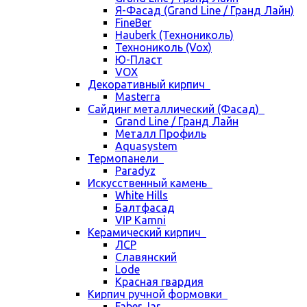
Я-Фасад (Grand Line / Гранд Лайн)
FineBer
Hauberk (Технониколь)
Технониколь (Vox)
Ю-Пласт
VOX
Декоративный кирпич
Masterra
Сайдинг металлический (Фасад)
Grand Line / Гранд Лайн
Металл Профиль
Aquasystem
Термопанели
Paradyz
Искусственный камень
White Hills
Балтфасад
VIP Kamni
Керамический кирпич
ЛСР
Славянский
Lode
Красная гвардия
Кирпич ручной формовки
Faber Jar