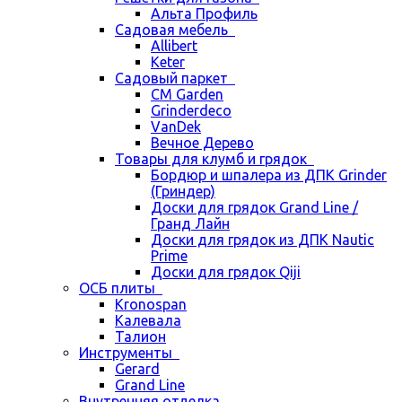
Альта Профиль
Садовая мебель
Allibert
Keter
Садовый паркет
CM Garden
Grinderdeco
VanDek
Вечное Дерево
Товары для клумб и грядок
Бордюр и шпалера из ДПК Grinder
(Гриндер)
Доски для грядок Grand Line /
Гранд Лайн
Доски для грядок из ДПК Nautic
Prime
Доски для грядок Qiji
ОСБ плиты
Kronospan
Калевала
Талион
Инструменты
Gerard
Grand Line
Внутренняя отделка