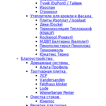
Tyvek (DuPont) / Тайвек
Изоспан
Строизол
Утеплители для кровли и фасада
Плиты Изоплат / Isoplaat
Дёке (Docke)
Термоизоляция Теплокнауф
(KNAUF)
Rockwool (Роквул)
МДВП Белтермо (Белплит)
Пенополистерол Пеноплэкс
Технониколь
Юматекс Термо
Благоустройство
Дренажные системы
Альта Профиль
Тротуарная плитка
ЛСР
Vandersanden
Feldhaus klinker
Lode
Wienerberger Penter
Очистка стоков
Юнилос
Решетки для газона