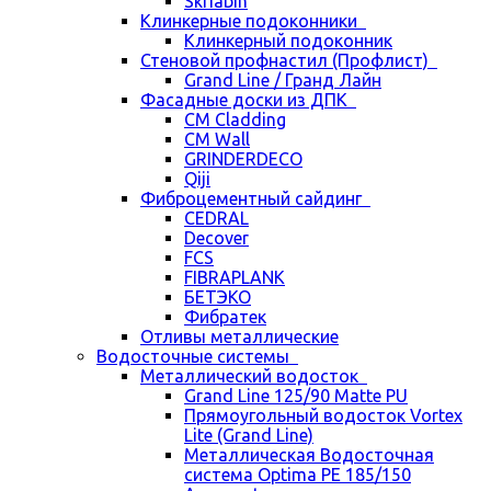
Skriabin
Клинкерные подоконники
Клинкерный подоконник
Стеновой профнастил (Профлист)
Grand Line / Гранд Лайн
Фасадные доски из ДПК
CM Cladding
CM Wall
GRINDERDECO
Qiji
Фиброцементный сайдинг
CEDRAL
Decover
FCS
FIBRAPLANK
БЕТЭКО
Фибратек
Отливы металлические
Водосточные системы
Металлический водосток
Grand Line 125/90 Matte PU
Прямоугольный водосток Vortex
Lite (Grand Line)
Металлическая Водосточная
система Optima PE 185/150