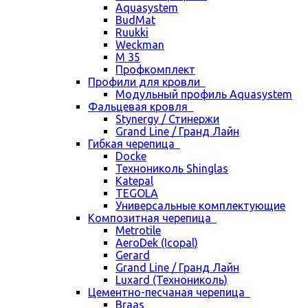
Aquasystem
BudMat
Ruukki
Weckman
М 35
Профкомплект
Профили для кровли
Модульный профиль Aquasystem
Фальцевая кровля
Stynergy / Стинержи
Grand Line / Гранд Лайн
Гибкая черепица
Docke
Технониколь Shinglas
Katepal
TEGOLA
Универсальные комплектующие
Композитная черепица
Metrotile
AeroDek (Icopal)
Gerard
Grand Line / Гранд Лайн
Luxard (Технониколь)
Цементно-песчаная черепица
Braas