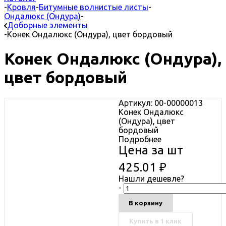
-
Кровля
-
Битумные волнистые листы
-
Ондалюкс (Ондура)
-
Доборные элементы
-
Конек Ондалюкс (Ондура), цвет бордовый
Конек Ондалюкс (Ондура),
цвет бордовый
Артикул: 00-00000013
Конек Ондалюкс
(Ондура), цвет
бордовый
Подробнее
Цена за шт
425.01
₽
Нашли дешевле?
-
В корзину
Купить в 1 клик