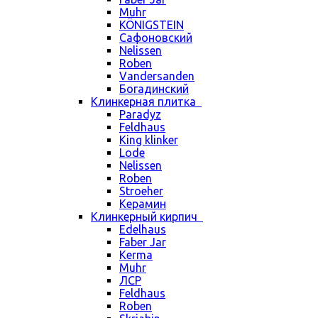
Muhr
KÖNIGSTEIN
Сафоновский
Nelissen
Roben
Vandersanden
Богадинский
Клинкерная плитка
Paradyz
Feldhaus
King klinker
Lode
Nelissen
Roben
Stroeher
Керамин
Клинкерный кирпич
Edelhaus
Faber Jar
Kerma
Muhr
ЛСР
Feldhaus
Roben